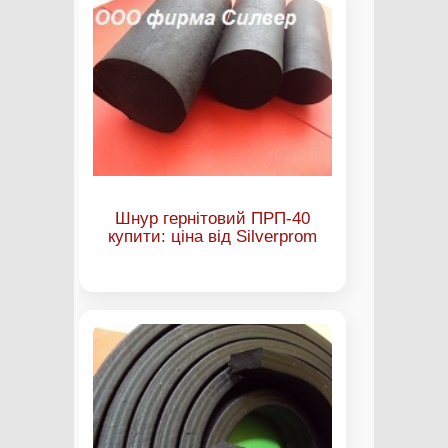
Шнур гернітовий ПРП-40
купити: ціна від Silverprom