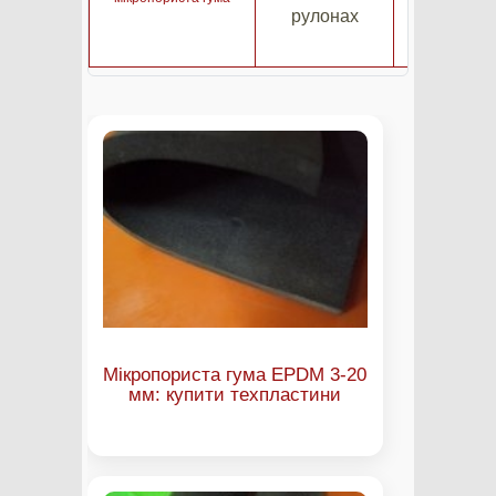
рулонах
використа
Мікропориста гума EPDM 3-20
мм: купити техпластини