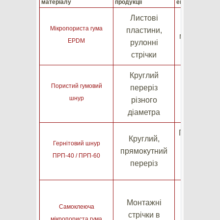
матеріалу
продукції
експлуатація
Листові
Комплексн
Мікропориста гума
пластини,
металевих 
EPDM
рулонні
ве
стрічки
Круглий
Ущільне
Пористий гумовий
переріз
столів 
шнур
різного
кришо
діаметра
Герметизац
Круглий,
Гернітовий шнур
про
прямокутний
ПРП-40 / ПРП-60
деформа
переріз
бу
Оператив
Монтажні
ущільн
Самоклеюча
стрічки в
конс
мікропориста гума