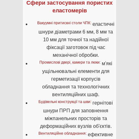
Сфери застосування пористих
еластомерів
Вакуумні притискні столи ЧПК:
еластичні
шнури діаметрами 6 мм, 8 мм та
10 мм для точної та надійної
фіксації заготовок під час
механічної обробки.
Промислові двері, камери та люки:
м'які
ущільнювальні елементи для
герметизації корпусів
обладнання та технологічних
вентиляційних шаф.
Будівельні конструкції та шви:
гернітові
шнури ПРП для заповнення
міжпанельних просторів та
деформаційних вузлів об'єктів.
Вентиляційне обладнання:
ефективне