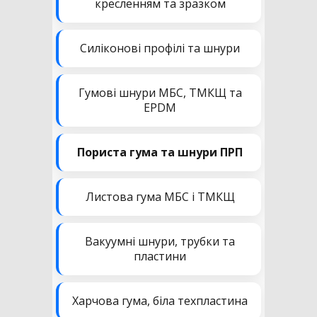
кресленням та зразком
Силіконові профілі та шнури
Гумові шнури МБС, ТМКЩ та
EPDM
Пориста гума та шнури ПРП
Листова гума МБС і ТМКЩ
Вакуумні шнури, трубки та
пластини
Харчова гума, біла техпластина