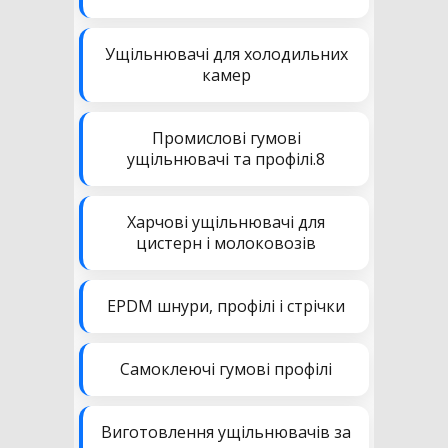
Ущільнювачі для холодильних
камер
Промислові гумові
ущільнювачі та профілі.8
Харчові ущільнювачі для
цистерн і молоковозів
EPDM шнури, профілі і стрічки
Самоклеючі гумові профілі
Виготовлення ущільнювачів за