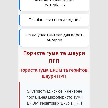
матеріалів
Технічні статті та довідник
EPDM уплотнители для ворот,
ангаров
Пориста гума та шнури
ПРП
Пориста гума EPDM та гернітові
шнури ПРП
Silverprom здійснює інженерне
постачання мікропористої гуми
EPDM, гернітових шнурів ПРП