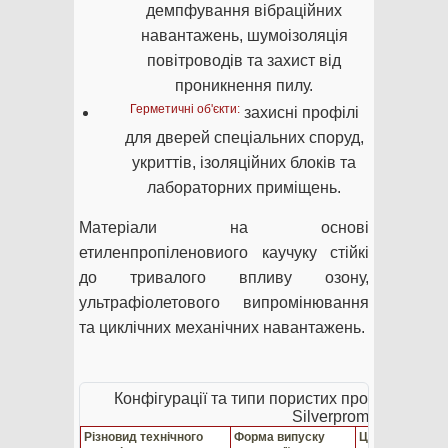
демпфування вібраційних
навантажень, шумоізоляція
повітроводів та захист від
проникнення пилу.
Герметичні об'єкти:
захисні профілі
для дверей спеціальних споруд,
укриттів, ізоляційних блоків та
лабораторних приміщень.
Матеріали на основі
етиленпропіленовиого каучуку стійкі
до тривалого впливу озону,
ультрафіолетового випромінювання
та циклічних механічних навантажень.
Конфігурації та типи пористих промислових
Silverprom
Різновид технічного
Форма випуску
Цільове призн