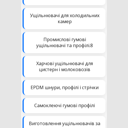
Ущільнювачі для холодильних
камер
Промислові гумові
ущільнювачі та профілі.8
Харчові ущільнювачі для
цистерн і молоковозів
EPDM шнури, профілі і стрічки
Самоклеючі гумові профілі
Виготовлення ущільнювачів за