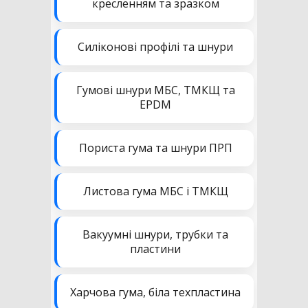
кресленням та зразком
Силіконові профілі та шнури
Гумові шнури МБС, ТМКЩ та
EPDM
Пориста гума та шнури ПРП
Листова гума МБС і ТМКЩ
Вакуумні шнури, трубки та
пластини
Харчова гума, біла техпластина