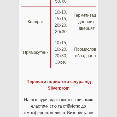
50, 60
10х10,
Герметизація
15х15,
Квадрат
дверних
20х20,
дверцят
30х30
10х15,
10х20,
Промислове
Прямокутник
20х30,
обладнання
30х40
Переваги пористого шнура від
Silverprom
Наші шнури відрізняються високою
еластичністю та стійкістю до
атмосферних впливів. Використання