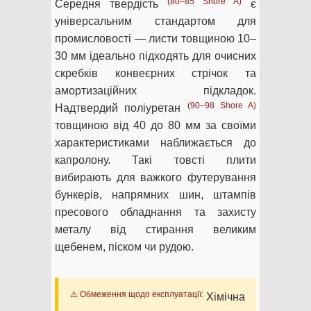
(80–85 Shore A)
Середня твердість
є
універсальним стандартом для
промисловості — листи товщиною 10–
30 мм ідеально підходять для очисних
скребків конвеєрних стрічок та
амортизаційних підкладок.
(90–98 Shore A)
Надтвердий поліуретан
товщиною від 40 до 80 мм за своїми
характеристиками наближається до
капролону. Такі товсті плити
вибирають для важкого футерування
бункерів, напрямних шин, штампів
пресового обладнання та захисту
металу від стирання великим
щебенем, піском чи рудою.
⚠️ Обмеження щодо експлуатації:
Хімічна