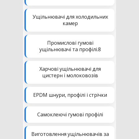
Ущільнювачі для холодильних
камер
Промислові гумові
ущільнювачі та профілі.8
Харчові ущільнювачі для
цистерн і молоковозів
EPDM шнури, профілі і стрічки
Самоклеючі гумові профілі
Виготовлення ущільнювачів за