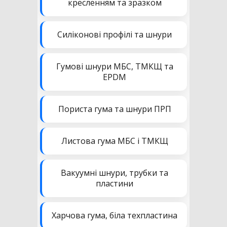
кресленням та зразком
Силіконові профілі та шнури
Гумові шнури МБС, ТМКЩ та
EPDM
Пориста гума та шнури ПРП
Листова гума МБС і ТМКЩ
Вакуумні шнури, трубки та
пластини
Харчова гума, біла техпластина