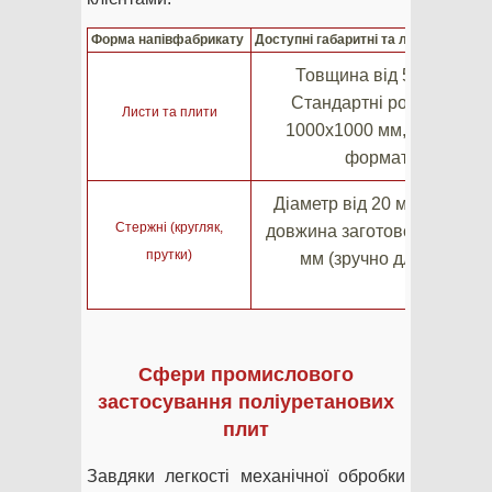
Форма напівфабрикату
Доступні габаритні та лінійні розмір
Товщина від 5 мм до 80 
Стандартні розкрої карт
Листи та плити
1000х1000 мм, а також п
формату 1000х20
Діаметр від 20 мм до 200 
Стержні (кругляк,
довжина заготовок складає
прутки)
мм (зручно для подальш
обробки).
Сфери промислового
застосування поліуретанових
плит
Завдяки легкості механічної обробки