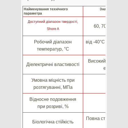
Найменування технічного
Значення / Робо
параметра
Доступний діапазон твердості,
60, 70, 80, 85, 
Shore A
Робочий діапазон
від -40°C до +80°C 
температур, °C
+120°
Високий діелектри
Діелектричні властивості
електрични
Умовна міцність при
35 – 
розтягуванні, МПа
Відносне подовження
400 – 
при розриві, %
Повна стійкість до 
Біологічна стійкість
та гни