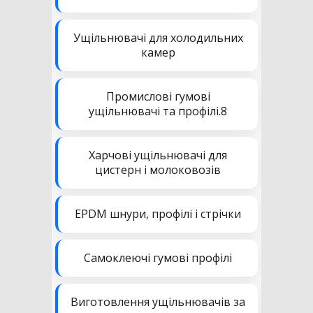
Ущільнювачі для холодильних
камер
Промислові гумові
ущільнювачі та профілі.8
Харчові ущільнювачі для
цистерн і молоковозів
EPDM шнури, профілі і стрічки
Самоклеючі гумові профілі
Виготовлення ущільнювачів за