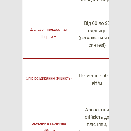
б
Від 60 до 98
Діапазон твердості за
одиниць
Шором А
(регулюється при
ам
синтезі)
нап
Вис
Не менше 50–70
Опір роздиранню (міцність)
на
кН/м
та 
Абсолютна
стійкість до
Біологічна та хімічна
плісняви,
стійкість