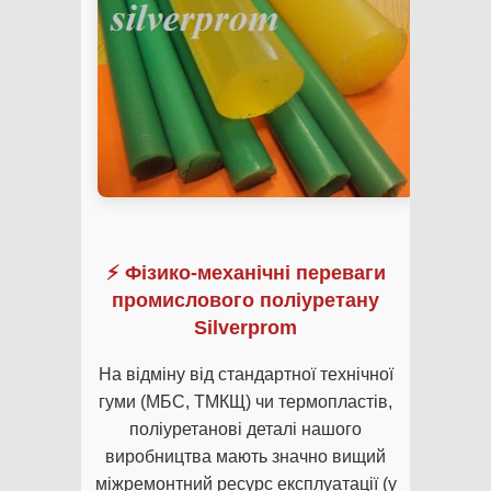
⚡ Фізико-механічні переваги
промислового поліуретану
Silverprom
На відміну від стандартної технічної
гуми (МБС, ТМКЩ) чи термопластів,
поліуретанові деталі нашого
виробництва мають значно вищий
міжремонтний ресурс експлуатації (у