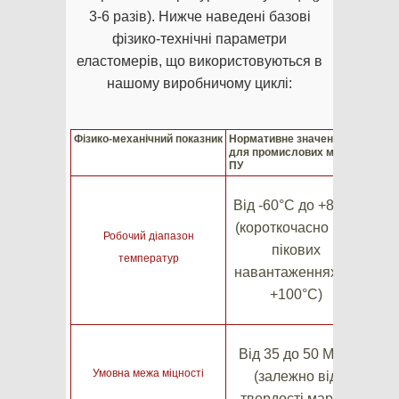
3-6 разів). Нижче наведені базові
фізико-технічні параметри
еластомерів, що використовуються в
нашому виробничому циклі:
Фізико-механічний показник
Нормативне значення
Перев
для промислових марок
спож
ПУ
Від -60°C до +80°C
(короткочасно при
Робочий діапазон
н
пікових
температур
пр
навантаженнях до
ві
+100°C)
Де
Від 35 до 50 МПа
ко
Умовна межа міцності
(залежно від
на
твердості марки)