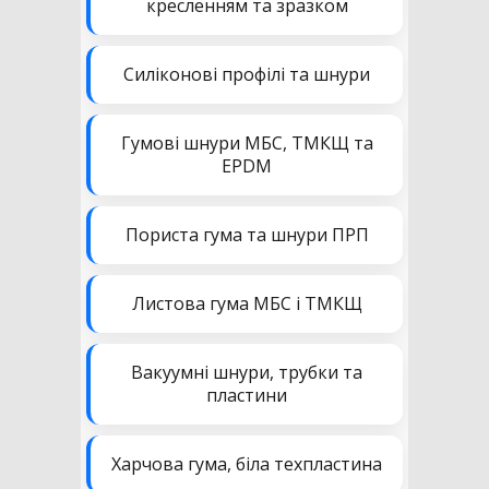
кресленням та зразком
Силіконові профілі та шнури
Гумові шнури МБС, ТМКЩ та
EPDM
Пориста гума та шнури ПРП
Листова гума МБС і ТМКЩ
Вакуумні шнури, трубки та
пластини
Харчова гума, біла техпластина