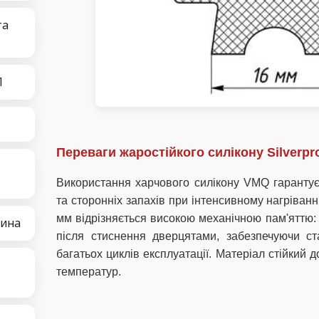
та
П
Переваги жаростійкого силікону Silverp
Використання харчового силікону VMQ гарантує 
та сторонніх запахів при інтенсивному нагріван
мм відрізняється високою механічною пам'яттю:
тина
після стиснення дверцятами, забезпечуючи ст
багатьох циклів експлуатації. Матеріал стійкий 
температур.