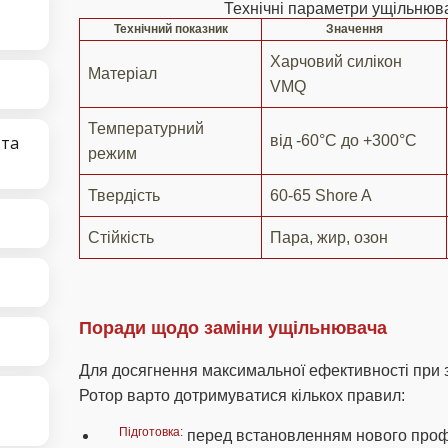
Технічні параметри ущільнюв
Технічний показник
Значення
Харчовий силікон
Матеріал
VMQ
Температурний
від -60°C до +300°C
 та
режим
Твердість
60-65 Shore A
Стійкість
Пара, жир, озон
Поради щодо заміни ущільнювача
Для досягнення максимальної ефективності при 
Ротор варто дотримуватися кількох правил:
Підготовка:
перед встановленням нового профі