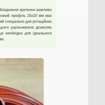
обладнання критично важливо
оновий профіль 16х20 мм має
ний спеціально для ротаційних
 цього ущільнювача дозволяє
що необхідно для ідеального
ки.