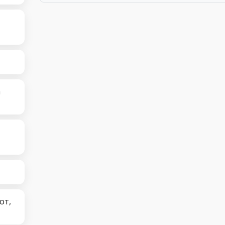
а
от,