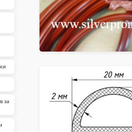
чки
в за
и