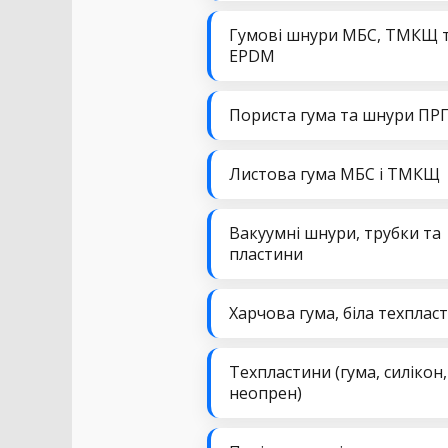
Гумові шнури МБС, ТМКЩ 
EPDM
Пориста гума та шнури ПР
Листова гума МБС і ТМКЩ
Вакуумні шнури, трубки та
пластини
Харчова гума, біла техплас
Техпластини (гума, силікон,
неопрен)