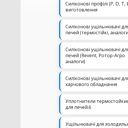
Силіконові профілі (P, D, T, 
виготовлення
Силіконові ущільнювачі дл
печей (термостійкі, аналоги
Силіконові ущільнювачі дл
печей (Revent, Ротор-Агро
аналоги)
Силіконові ущільнювачі дл
харчового обладнання
Уплотнители термостойки
для печей.6
Ущільнювачі для холодиль