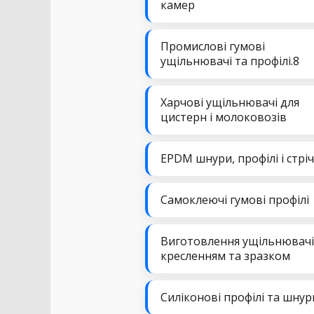
камер
Промислові гумові
ущільнювачі та профілі.8
Харчові ущільнювачі для
цистерн і молоковозів
EPDM шнури, профілі і стрі
Самоклеючі гумові профілі
Виготовлення ущільнювачі
кресленням та зразком
Силіконові профілі та шнур