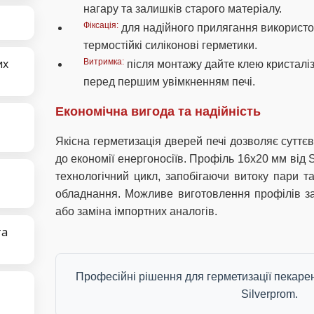
нагару та залишків старого матеріалу.
Фіксація:
для надійного прилягання використо
термостійкі силіконові герметики.
их
Витримка:
після монтажу дайте клею кристалі
перед першим увімкненням печі.
Економічна вигода та надійність
Якісна герметизація дверей печі дозволяє суттє
до економії енергоносіїв. Профіль 16х20 мм від 
технологічний цикл, запобігаючи витоку пари т
обладнання. Можливе виготовлення профілів з
або заміна імпортних аналогів.
та
Професійні рішення для герметизації пекарен
Silverprom.