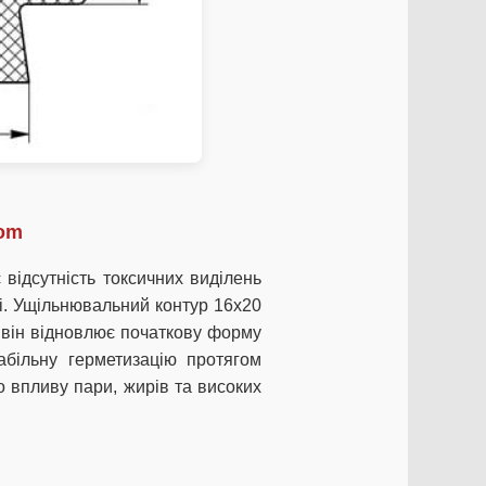
rom
відсутність токсичних виділень
ні. Ущільнювальний контур 16х20
 він відновлює початкову форму
абільну герметизацію протягом
до впливу пари, жирів та високих