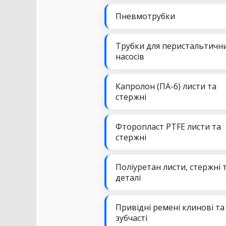
Пневмотрубки
Трубки для перистальтичн
насосів
Капролон (ПА-6) листи та
стержні
Фторопласт PTFE листи та
стержні
Поліуретан листи, стержні 
деталі
Привідні ремені клинові та
зубчасті