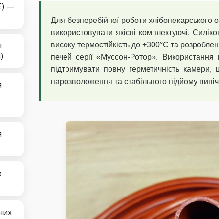
E) —
Для безперебійної роботи хлібопекарського 
використовувати якісні комплектуючі. Силік
я
високу термостійкість до +300°C та розробле
)
печей серії «Муссон-Ротор». Використання
підтримувати повну герметичність камери, 
парозволоження та стабільного підйому випіч
я
я
е
них