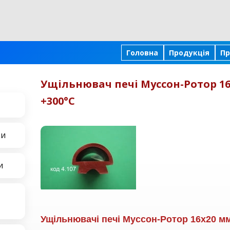
Головна
Продукція
Пр
Ущільнювач печі Муссон-Ротор 16
+300°C
ки
и
Ущільнювачі печі Муссон-Ротор 16х20 м