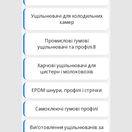
Ущільнювачі для холодильних
камер
Промислові гумові
ущільнювачі та профілі.8
Харчові ущільнювачі для
цистерн і молоковозів
EPDM шнури, профілі і стрічки
Самоклеючі гумові профілі
Виготовлення ущільнювачів за