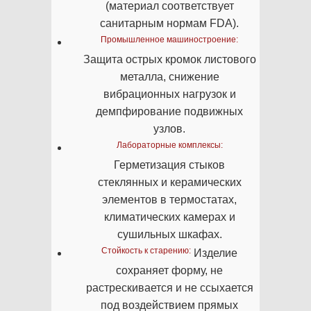
(материал соответствует
санитарным нормам FDA).
Промышленное машиностроение:
Защита острых кромок листового
металла, снижение
вибрационных нагрузок и
демпфирование подвижных
узлов.
Лабораторные комплексы:
Герметизация стыков
стеклянных и керамических
элементов в термостатах,
климатических камерах и
сушильных шкафах.
Стойкость к старению:
Изделие
сохраняет форму, не
растрескивается и не ссыхается
под воздействием прямых