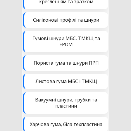
кресленням та зразком
Силіконові профілі та шнури
Гумові шнури МБС, ТМКЩ та
EPDM
Пориста гума та шнури ПРП
Листова гума МБС і ТМКЩ
Вакуумні шнури, трубки та
пластини
Харчова гума, біла техпластина