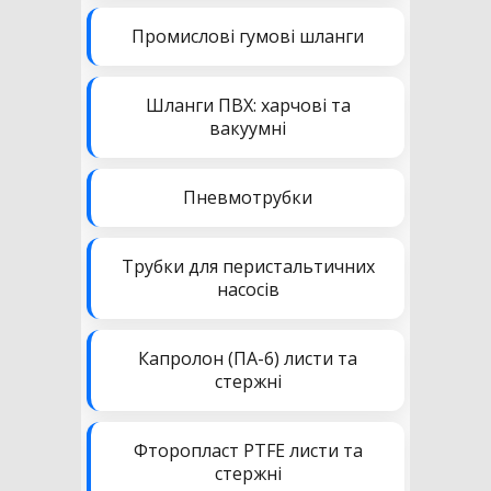
Промислові гумові шланги
Шланги ПВХ: харчові та
вакуумні
Пневмотрубки
Трубки для перистальтичних
насосів
Капролон (ПА-6) листи та
стержні
Фторопласт PTFE листи та
стержні