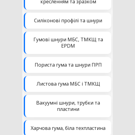
кресленням та зразком
Силіконові профілі та шнури
Гумові шнури МБС, ТМКЩ та
EPDM
Пориста гума та шнури ПРП
Листова гума МБС і ТМКЩ
Вакуумні шнури, трубки та
пластини
Харчова гума, біла техпластина