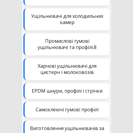
Ущільнювачі для холодильних
камер
Промислові гумові
ущільнювачі та профілі.8
Харчові ущільнювачі для
цистерн і молоковозів
EPDM шнури, профілі і стрічки
Самоклеючі гумові профілі
Виготовлення ущільнювачів за