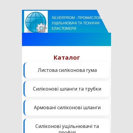
SILVERPROM - ПРОМИСЛОВІ
УЩІЛЬНЮВАЧІ ТА ТЕХНІЧНІ
ЕЛАСТОМЕРИ
Каталог
Листова силіконова гума
Силіконові шланги та трубки
Армовані силіконові шланги
Силіконові ущільнювачі та
профілі