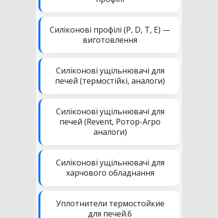
Силіконові профілі (P, D, T, E) —
виготовлення
Силіконові ущільнювачі для
печей (термостійкі, аналоги)
Силіконові ущільнювачі для
печей (Revent, Ротор-Агро
аналоги)
Силіконові ущільнювачі для
харчового обладнання
Уплотнители термостойкие
для печей.6