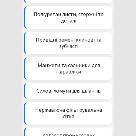
Поліуретан листи, стержні та
деталі
Привідні ремені клинові та
зубчасті
Манжети та сальники для
гідравліки
Силові хомути для шлангів
Нержавіюча фільтрувальна
сітка
Каталог промислових