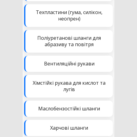
Техпластини (гума, силікон,
неопрен)
Поліуретанові шланги для
абразиву та повітря
Вентиляційні рукави
Хімстійкі рукава для кислот та
лугів
Маслобензостійкі шланги
Харчові шланги