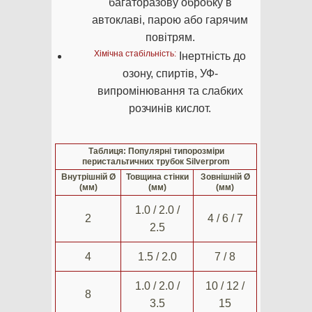
багаторазову обробку в
автоклаві, парою або гарячим
повітрям.
Хімічна стабільність:
Інертність до
озону, спиртів, УФ-
випромінювання та слабких
розчинів кислот.
Таблиця: Популярні типорозміри
перистальтичних трубок Silverprom
Внутрішній Ø
Товщина стінки
Зовнішній Ø
(мм)
(мм)
(мм)
1.0 / 2.0 /
2
4 / 6 / 7
2.5
4
1.5 / 2.0
7 / 8
1.0 / 2.0 /
10 / 12 /
8
3.5
15