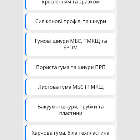
кресленням та зразком
Силіконові профілі та шнури
Гумові шнури МБС, ТМКЩ та
EPDM
Пориста гума та шнури ПРП
Листова гума МБС і ТМКЩ
Вакуумні шнури, трубки та
пластини
Харчова гума, біла техпластина