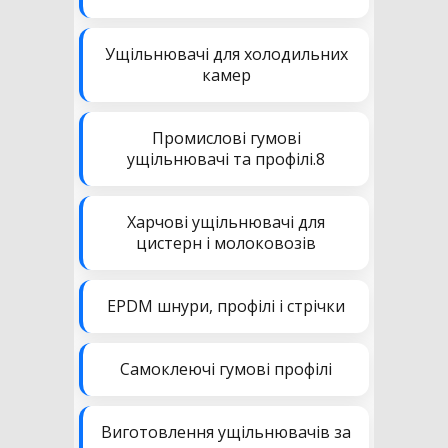
Ущільнювачі для холодильних
камер
Промислові гумові
ущільнювачі та профілі.8
Харчові ущільнювачі для
цистерн і молоковозів
EPDM шнури, профілі і стрічки
Самоклеючі гумові профілі
Виготовлення ущільнювачів за