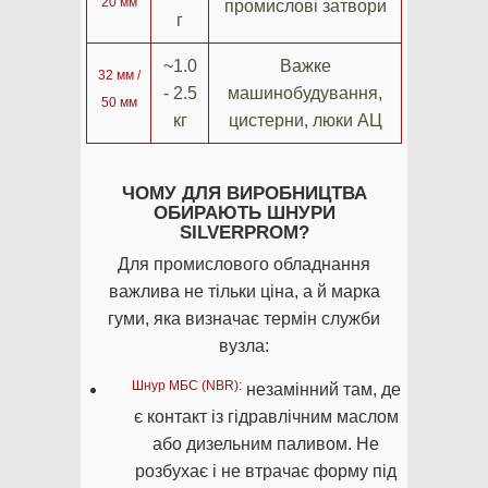
20 мм
промислові затвори
г
~1.0
Важке
32 мм /
- 2.5
машинобудування,
50 мм
кг
цистерни, люки АЦ
ЧОМУ ДЛЯ ВИРОБНИЦТВА
ОБИРАЮТЬ ШНУРИ
SILVERPROM?
Для промислового обладнання
важлива не тільки ціна, а й марка
гуми, яка визначає термін служби
вузла:
Шнур МБС (NBR):
незамінний там, де
є контакт із гідравлічним маслом
або дизельним паливом. Не
розбухає і не втрачає форму під