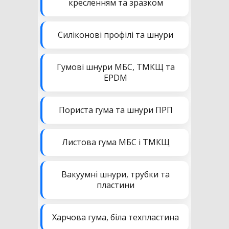
кресленням та зразком
Силіконові профілі та шнури
Гумові шнури МБС, ТМКЩ та
EPDM
Пориста гума та шнури ПРП
Листова гума МБС і ТМКЩ
Вакуумні шнури, трубки та
пластини
Харчова гума, біла техпластина