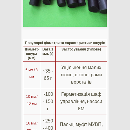
Популярні діаметри та характеристики шнурів
Діаметр
Вага 1
Застосування (типове)
шнура
м.п. (г)
(мм)
Ущільнення малих
6 мм / 8
~35 -
люків, віконні рами
мм
65 г
верстатів
~100
Герметизація шаф
10 мм /
- 150
управління, насоси
12 мм
г
КМ
~250
16 мм /
Пальці муфт МУВП,
- 400