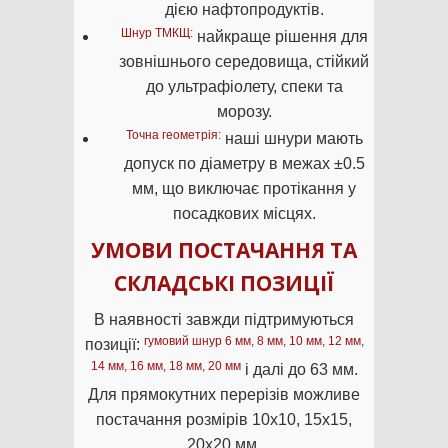
дією нафтопродуктів.
Шнур ТМКЩ:
найкраще рішення для
зовнішнього середовища, стійкий
до ультрафіолету, спеки та
морозу.
Точна геометрія:
наші шнури мають
допуск по діаметру в межах ±0.5
мм, що виключає протікання у
посадкових місцях.
УМОВИ ПОСТАЧАННЯ ТА
СКЛАДСЬКІ ПОЗИЦІЇ
В наявності завжди підтримуються
гумовий шнур 6 мм, 8 мм, 10 мм, 12 мм,
позиції:
14 мм, 16 мм, 18 мм, 20 мм
і далі до 63 мм.
Для прямокутних перерізів можливе
постачання розмірів 10х10, 15х15,
20х20 мм.