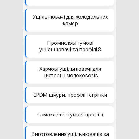
Ущільнювачі для холодильних
камер
Промислові гумові
ущільнювачі та профілі.8
Харчові ущільнювачі для
цистерн і молоковозів
EPDM шнури, профілі і стрічки
Самоклеючі гумові профілі
Виготовлення ущільнювачів за