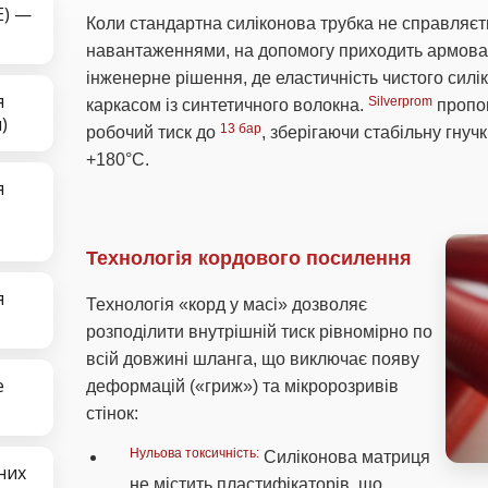
E) —
Коли стандартна силіконова трубка не справляєт
навантаженнями, на допомогу приходить армова
інженерне рішення, де еластичність чистого силі
я
Silverprom
каркасом із синтетичного волокна.
пропон
)
13 бар
робочий тиск до
, зберігаючи стабільну гнучк
+180°C.
я
Технологія кордового посилення
я
Технологія «корд у масі» дозволяє
розподілити внутрішній тиск рівномірно по
всій довжині шланга, що виключає появу
е
деформацій («гриж») та мікророзривів
стінок:
Нульова токсичність:
Силіконова матриця
них
не містить пластифікаторів, що