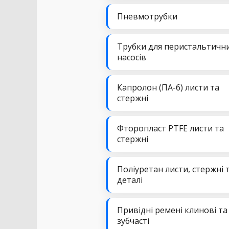
Пневмотрубки
Трубки для перистальтичн
насосів
Капролон (ПА-6) листи та
стержні
Фторопласт PTFE листи та
стержні
Поліуретан листи, стержні 
деталі
Привідні ремені клинові та
зубчасті