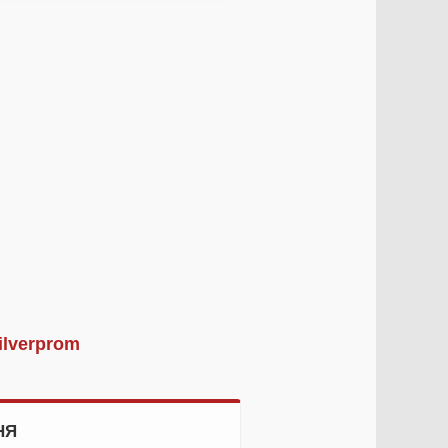
ilverprom
НЯ