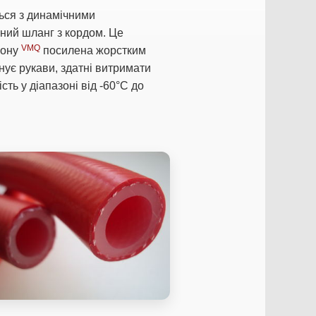
ься з динамічними
ний шланг з кордом. Це
VMQ
кону
посилена жорстким
ує рукави, здатні витримати
ість у діапазоні від -60°C до