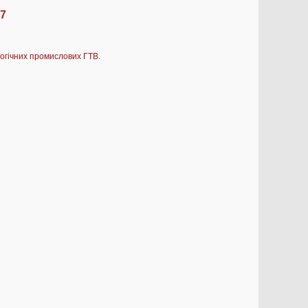
47
огічних промислових ГТВ.