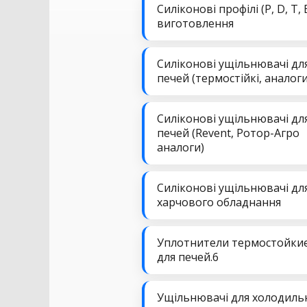
Силіконові профілі (P, D, T, 
виготовлення
Силіконові ущільнювачі дл
печей (термостійкі, аналоги
Силіконові ущільнювачі дл
печей (Revent, Ротор-Агро
аналоги)
Силіконові ущільнювачі дл
харчового обладнання
Уплотнители термостойки
для печей.6
Ущільнювачі для холодиль