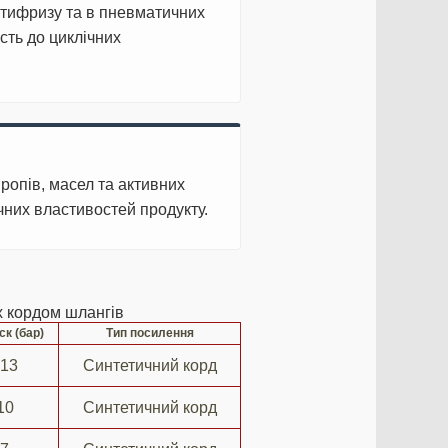
нтифризу та в пневматичних
ість до циклічних
ропів, масел та активних
чних властивостей продукту.
х кордом шлангів
ск (бар)
Тип посилення
 13
Синтетичний корд
10
Синтетичний корд