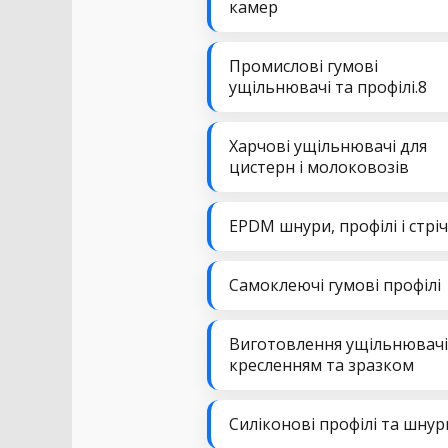
камер
Промислові гумові
ущільнювачі та профілі.8
Харчові ущільнювачі для
цистерн і молоковозів
EPDM шнури, профілі і стрі
Самоклеючі гумові профілі
Виготовлення ущільнювачі
кресленням та зразком
Силіконові профілі та шнур