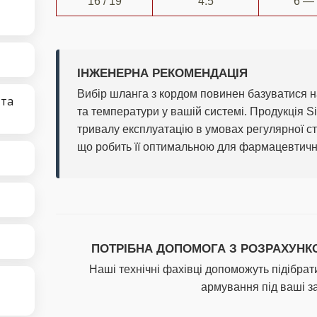
16 / 19
4.5
6 —
ІНЖЕНЕРНА РЕКОМЕНДАЦІЯ
Вибір шланга з кордом повинен базуватися на
 та
та температури у вашій системі. Продукція S
тривалу експлуатацію в умовах регулярної ст
що робить її оптимальною для фармацевтичн
ПОТРІБНА ДОПОМОГА З РОЗРАХУНК
Наші технічні фахівці допоможуть підібрат
армування під ваші за