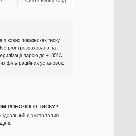
 7
Синтетичний корд
 пікових показниках тиску
ilverprom розрахована на
ерилізації парою до +135°C,
их фільтраційних установок.
ОМ РОБОЧОГО ТИСКУ?
и ідеальний діаметр та тип
дачі.