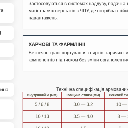
Застосовуються в системах наддуву, подачі а
та
магістралях верстатів з ЧПУ, де потрібна стійк
навантажень.
П
ХАРЧОВІ ТА ФАРМЛІНІЇ
Безпечне транспортування спиртів, гарячих си
компонентів під тиском без зміни органолепти
тина
Технічна специфікація армовани
Внутрішній Ø (мм)
Товщина стінки (мм)
Робочий ти
5 / 6 / 8
3.0 — 3.2
10 —
10 / 13
3.5 — 4.0
8 — 