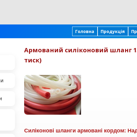
Головна
Продукція
Пр
Армований силіконовий шланг 1
тиск)
ки
и
Силіконові шланги армовані кордом: На