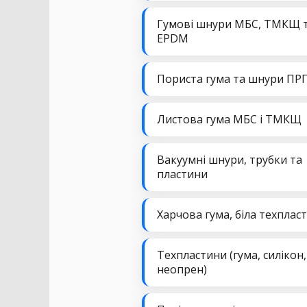
Гумові шнури МБС, ТМКЩ 
EPDM
Пориста гума та шнури ПР
Листова гума МБС і ТМКЩ
Вакуумні шнури, трубки та
пластини
Харчова гума, біла техплас
Техпластини (гума, силікон,
неопрен)