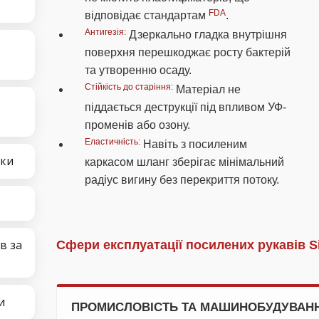
FDA
відповідає стандартам
.
Антигезія:
Дзеркально гладка внутрішня
поверхня перешкоджає росту бактерій
та утворенню осаду.
Стійкість до старіння:
Матеріал не
піддається деструкції під впливом УФ-
променів або озону.
Еластичність:
Навіть з посиленим
чки
каркасом шланг зберігає мінімальний
радіус вигину без перекриття потоку.
в за
Сфери експлуатації посилених рукавів S
и
ПРОМИСЛОВІСТЬ ТА МАШИНОБУДУВАН