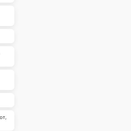
а
от,