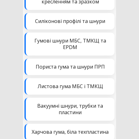
кресленням та зразком
Силіконові профілі та шнури
Гумові шнури МБС, ТМКЩ та
EPDM
Пориста гума та шнури ПРП
Листова гума МБС і ТМКЩ
Вакуумні шнури, трубки та
пластини
Харчова гума, біла техпластина