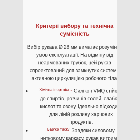
Критерії вибору та технічна
сумісність
Вибір рукава Ø 28 мм вимагає розуміння
умов експлуатації. На відміну від
неармованих трубок, цей рукав
спроектований для замкнутих систем з
активною циркуляцією робочого тіла:
Хімічна інертність:
Силікон VMQ стійкий
до спиртів, розчинів солей, слабких
кислот та озону. Ідеально підходить
для ліній розливу харчових
продуктів.
Бар’єр тиску:
Завдяки силовому
нитковому каркасу, рукав витримує