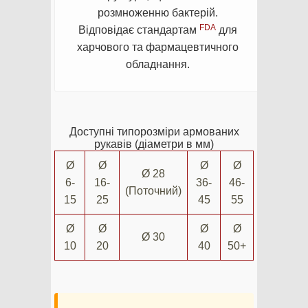
розмноженню бактерій.
FDA
Відповідає стандартам
для
харчового та фармацевтичного
обладнання.
Доступні типорозміри армованих
рукавів (діаметри в мм)
Ø
Ø
Ø
Ø
Ø 28
6-
16-
36-
46-
(Поточний)
15
25
45
55
Ø
Ø
Ø
Ø
Ø 30
10
20
40
50+