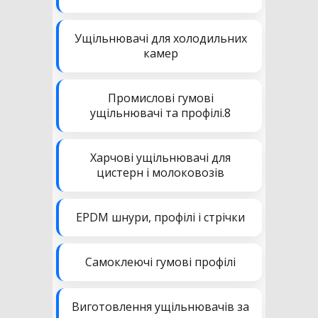
Ущільнювачі для холодильних
камер
Промислові гумові
ущільнювачі та профілі.8
Харчові ущільнювачі для
цистерн і молоковозів
EPDM шнури, профілі і стрічки
Самоклеючі гумові профілі
Виготовлення ущільнювачів за