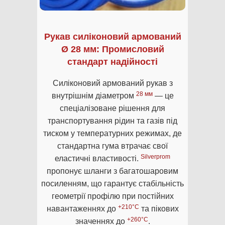
Рукав силіконовий армований
Ø 28 мм: Промисловий
стандарт надійності
Силіконовий армований рукав з
28 мм
внутрішнім діаметром
— це
спеціалізоване рішення для
транспортування рідин та газів під
тиском у температурних режимах, де
стандартна гума втрачає свої
Silverprom
еластичні властивості.
пропонує шланги з багатошаровим
посиленням, що гарантує стабільність
геометрії профілю при постійних
+210°C
навантаженнях до
та пікових
+260°C
значеннях до
.