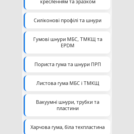
кресленням та зразком
Силіконові профілі та шнури
Гумові шнури МБС, ТМКЩ та
EPDM
Пориста гума та шнури ПРП
Листова гума МБС і ТМКЩ
Вакуумні шнури, трубки та
пластини
Харчова гума, біла техпластина