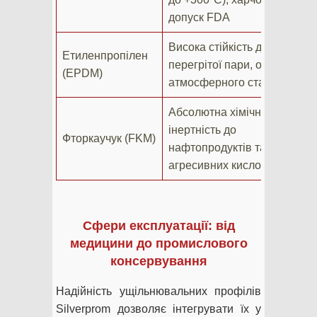
х
допуск FDA
Висока стійкість до
П
Етиленпропілен
перегрітої пари, озону,
с
(EPDM)
атмосферного старіння
к
Абсолютна хімічна
Х
інертність до
Фторкаучук (FKM)
с
нафтопродуктів та
о
агресивних кислот
Сфери експлуатації: від
медицини до промислового
консервування
Надійність ущільнювальних профілів
Silverprom дозволяє інтегрувати їх у