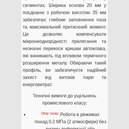
сегментах. Ширина основи 20 мм у
поєднанні з робочою висотою 35 мм
забезпечує глибоке заповнення паза
та максимальний притискний момент.
Це дозволяє компенсувати
мікронеоднорідності прилягання та
незначні перекоси кришки автоклава,
які виникають під впливом термічного
розширення металу. Обираючи такий
профіль, ви забезпечуєте надійний
захист від витоків пари та
енерговитрат.
Технічні вимоги до ущільнень
промислового класу:
Опір тиску:
Робота в режимах
понад 0.2 МПа (2 атмосфери) без
ризику деформації або