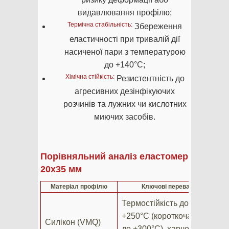
видавлювання профілю;
Термічна стабільність:
Збереження
еластичності при тривалій дії
насиченої пари з температурою
до +140°C;
Хімічна стійкість:
Резистентність до
агресивних дезінфікуючих
розчинів та лужних чи кислотних
миючих засобів.
Порівняльний аналіз еластомерів для у
20х35 мм
Матеріал профілю
Ключові переваги
С
Термостійкість до
М
+250°C (короткочасно
Силікон (VMQ)
л
до +300°C), харчовий