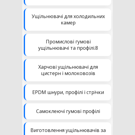
Ущільнювачі для холодильних
камер
Промислові гумові
ущільнювачі та профілі.8
Харчові ущільнювачі для
цистерн і молоковозів
EPDM шнури, профілі і стрічки
Самоклеючі гумові профілі
Виготовлення ущільнювачів за