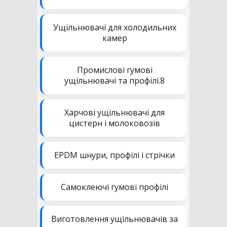
Ущільнювачі для холодильних
камер
Промислові гумові
ущільнювачі та профілі.8
Харчові ущільнювачі для
цистерн і молоковозів
EPDM шнури, профілі і стрічки
Самоклеючі гумові профілі
Виготовлення ущільнювачів за