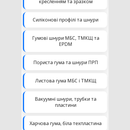
кресленням та зразком
Силіконові профілі та шнури
Гумові шнури МБС, ТМКЩ та
EPDM
Пориста гума та шнури ПРП
Листова гума МБС і ТМКЩ
Вакуумні шнури, трубки та
пластини
Харчова гума, біла техпластина