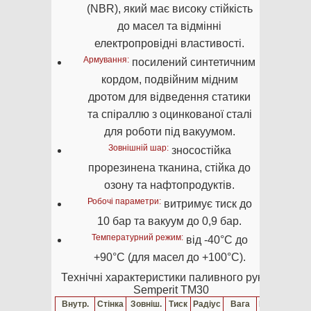
(NBR), який має високу стійкість
до масел та відмінні
електропровідні властивості.
Армування:
посилений синтетичним
кордом, подвійним мідним
дротом для відведення статики
та спіраллю з оцинкованої сталі
для роботи під вакуумом.
Зовнішній шар:
зносостійка
прорезинена тканина, стійка до
озону та нафтопродуктів.
Робочі параметри:
витримує тиск до
10 бар та вакуум до 0,9 бар.
Температурний режим:
від -40°C до
+90°C (для масел до +100°C).
Технічні характеристики паливного рукава
Semperit TM30
Внутр.
Стінка
Зовніш.
Тиск
Радіус
Вага
Бухта