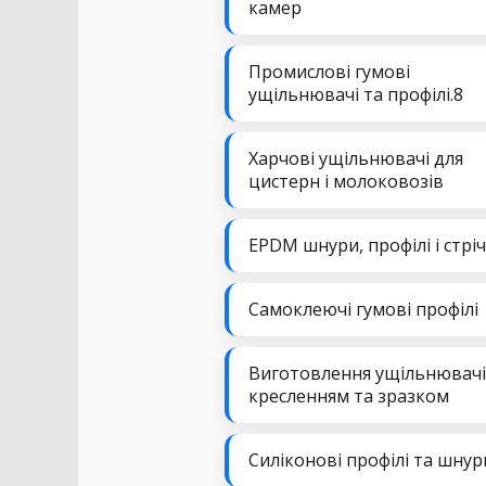
камер
Промислові гумові
ущільнювачі та профілі.8
Харчові ущільнювачі для
цистерн і молоковозів
EPDM шнури, профілі і стрі
Самоклеючі гумові профілі
Виготовлення ущільнювачі
кресленням та зразком
Силіконові профілі та шнур