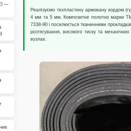
E) —
Реалізуємо техпластину армовану кордом (г
4 мм та 5 мм. Композитне полотно марки Т
7338-90 і посилюється тканинними прокладкам
я
розтягування, високого тиску та механічни
)
вузлах.
я
я
е
них