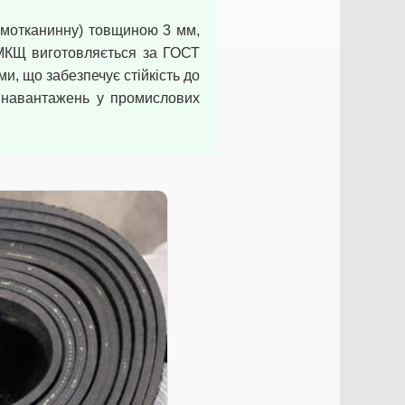
умотканинну) товщиною 3 мм,
МКЩ виготовляється за ГОСТ
и, що забезпечує стійкість до
х навантажень у промислових