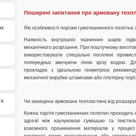
Поширені запитання про армовану техпл
их
Які особливості порізки гумотканинного полотна 
Наявність внутрішніх тканинних шарів підв
механічного розрізання. При поштучному вигото
використовувати спеціальні посилені промис
попередньо змочуючи лінію зрізу водою. Дл
прокладок з ідеальною геометрією рекоменд
механічної вирубки штампами або плотерну поріз
та
Чи захищена армована техпластина від розшару
Кожна партія гумотканинних полотен проходить 
адгезії між каучуковою сумішшю та текстил
взаємного проникнення матеріалів у процесі 
виключає ризик розшарування або утворення