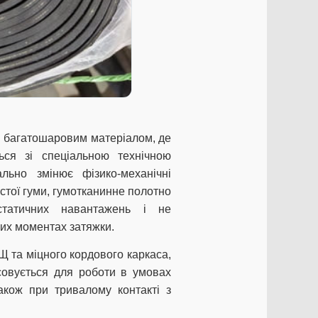
і багатошаровим матеріалом, де
ться зі спеціальною технічною
льно змінює фізико-механічні
истої гуми, гумотканинне полотно
статичних навантажень і не
их моментах затяжки.
Щ та міцного кордового каркаса,
совується для роботи в умовах
акож при тривалому контакті з