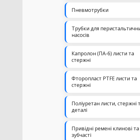
Пневмотрубки
Трубки для перистальтичн
насосів
Капролон (ПА-6) листи та
стержні
Фторопласт PTFE листи та
стержні
Поліуретан листи, стержні 
деталі
Привідні ремені клинові та
зубчасті