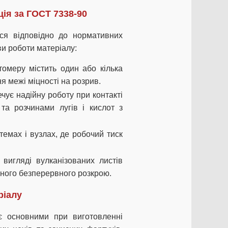
ція за ГОСТ 7338-90
ься відповідно до нормативних
ви роботи матеріалу:
томеру містить один або кілька
 межі міцності на розрив.
чує надійну роботу при контакті
та розчинами лугів і кислот з
емах і вузлах, де робочий тиск
вигляді вулканізованих листів
чного безперервного розкрою.
ріалу
 основними при виготовленні