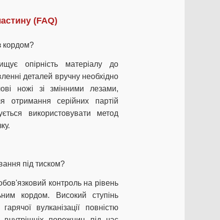
астину (FAQ)
з кордом?
ищує опірність матеріалу до
вленні деталей вручну необхідно
лові ножі зі змінними лезами,
я отримання серійних партій
ується використовувати метод
ку.
вання під тиском?
обов'язковий контроль на рівень
ьним кордом. Високий ступінь
гарячої вулканізації повністю
 внутрішніх порожнин під час