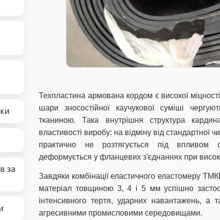
Техпластина армована кордом є високої міцност
шари зносостійної каучукової суміші чергую
чки
тканиною. Така внутрішня структура кардина
властивості виробу: на відміну від стандартної ч
практично не розтягується під впливом 
деформується у фланцевих з'єднаннях при висок
в за
Завдяки комбінації еластичного еластомеру ТМК
матеріал товщиною 3, 4 і 5 мм успішно засто
інтенсивного тертя, ударних навантажень, а т
и
агресивними промисловими середовищами.