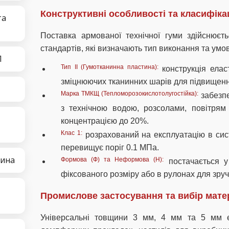
Конструктивні особливості та класифіка
та
Поставка армованої технічної гуми здійснюєт
стандартів, які визначають тип виконання та умо
П
Тип II (Гумотканинна пластина):
конструкція елас
зміцнюючих тканинних шарів для підвищення
Марка ТМКЩ (Тепломорозокислотолугостійка):
забезпе
з технічною водою, розсолами, повітрям 
концентрацією до 20%.
Клас 1:
розрахований на експлуатацію в сист
перевищує поріг 0.1 МПа.
тина
Формова (Ф) та Неформова (Н):
постачається у 
фіксованого розміру або в рулонах для зру
Промислове застосування та вибір мате
Універсальні товщини 3 мм, 4 мм та 5 мм є