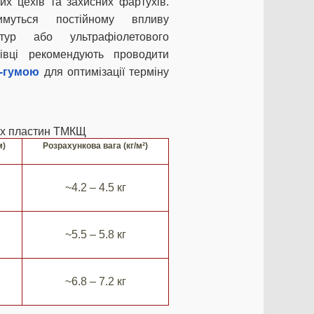
х цехів та захисних фартухів.
имуться постійному впливу
тур або ультрафіолетового
івці рекомендують проводити
-гумою
для оптимізації терміну
их пластин ТМКЩ
м)
Розрахункова вага (кг/м²)
~4.2 – 4.5 кг
~5.5 – 5.8 кг
~6.8 – 7.2 кг