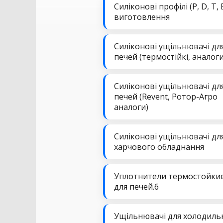
Силіконові профілі (P, D, T, 
виготовлення
Силіконові ущільнювачі дл
печей (термостійкі, аналоги
Силіконові ущільнювачі дл
печей (Revent, Ротор-Агро
аналоги)
Силіконові ущільнювачі дл
харчового обладнання
Уплотнители термостойки
для печей.6
Ущільнювачі для холодиль