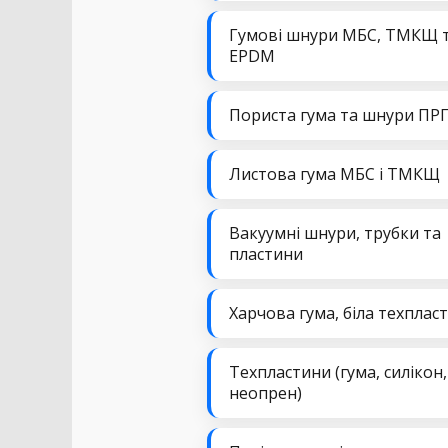
Гумові шнури МБС, ТМКЩ 
EPDM
Пориста гума та шнури ПР
Листова гума МБС і ТМКЩ
Вакуумні шнури, трубки та
пластини
Харчова гума, біла техплас
Техпластини (гума, силікон,
неопрен)