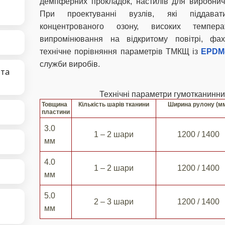
демпферних прокладок, настилів для виробничи
При проектуванні вузлів, які піддават
концентрованого озону, високих темпера
випромінювання на відкритому повітрі, фах
технічне порівняння параметрів ТМКЩ із
EPDM
служби виробів.
 та
Технічні параметри гумотканинн
Товщина
Кількість шарів тканини
Ширина рулону (м
пластини
3.0
1 – 2 шари
1200 / 1400
мм
4.0
1 – 2 шари
1200 / 1400
мм
5.0
2 – 3 шари
1200 / 1400
мм