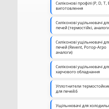
Силіконові профілі (P, D, T, 
виготовлення
Силіконові ущільнювачі дл
печей (термостійкі, аналоги
Силіконові ущільнювачі дл
печей (Revent, Ротор-Агро
аналоги)
Силіконові ущільнювачі дл
харчового обладнання
Уплотнители термостойки
для печей.6
Ущільнювачі для холодиль