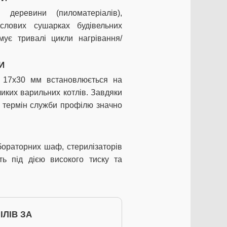
деревини (пиломатеріалів),
слових сушарках будівельних
имує тривалі цикли нагрівання/
И
ч 17х30 мм встановлюється на
ликих варильних котлів. Завдяки
в, термін служби профілю значно
абораторних шаф, стерилізаторів
ть під дією високого тиску та
ЛІВ ЗА