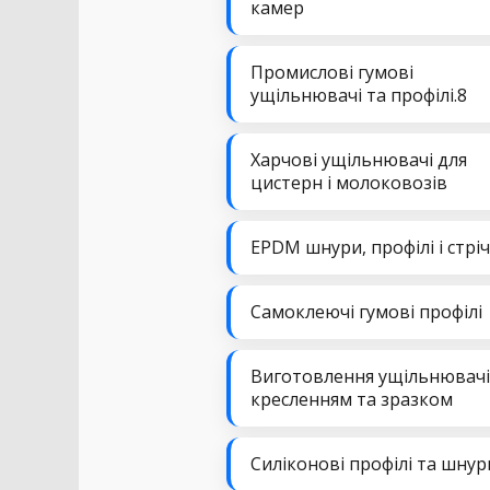
камер
Промислові гумові
ущільнювачі та профілі.8
Харчові ущільнювачі для
цистерн і молоковозів
EPDM шнури, профілі і стрі
Самоклеючі гумові профілі
Виготовлення ущільнювачі
кресленням та зразком
Силіконові профілі та шнур