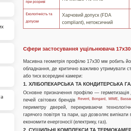
при розриві
Екологічність та
Харчовий допуск (FDA
допуски
compliant), нетоксичний
их
Сфери застосування ущільнювача 17х30
Масивна геометрія профілю 17х30 мм робить йо
обладнання, де критично важливо утримувати с
або тиск всередині камери:
1. ХЛІБОПЕКАРСЬКА ТА КОНДИТЕРСЬКА Г
Основне призначення профілю — герметизація 
та
Revent, Bongard, MIWE, Bassa
печей світових брендів
периметру дверей, перекриваючи технологіч
гарячого повітря та пари, що дозволяє випікати 
економити енергоносії (електрику, газ).
2. СУШИЛЬНІ КОМПЛЕКСИ ТА ТЕРМОКАМЕ