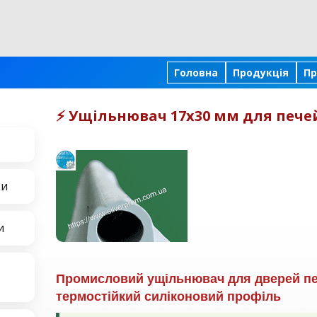
Головна
Продукція
Пр
⚡️ Ущільнювач 17х30 мм для пече
ки
и
Промисловий ущільнювач для дверей пе
термостійкий силіконовий профіль