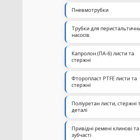
Пневмотрубки
Трубки для перистальтичн
насосів
Капролон (ПА-6) листи та
стержні
Фторопласт PTFE листи та
стержні
Поліуретан листи, стержні 
деталі
Привідні ремені клинові та
зубчасті