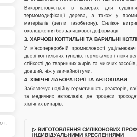
Використовується в камерах для сушіння 
термомодифікації дерева, а також у проми
матеріалів (цегли, газобетону). Силікон витр
охолодження без залишкової деформації.
3. ХАРЧОВІ КОПТИЛЬНІ ТА ВАРИЛЬНІ КОТЛ
У м'ясопереробній промисловості ущільнюва
а
двері коптильних тунелів, термокамер і люки ве
стійкості до тваринних жирів та миючих засобі
довший, ніж у звичайної гуми.
4. ХІМІЧНІ ЛАБОРАТОРІЇ ТА АВТОКЛАВИ
Забезпечує надійну герметичність реакторів, л
та медичних автоклавів, де процеси проходя
хімічних випарів.
от,
▷ ВИГОТОВЛЕННЯ СИЛІКОНОВИХ ПРОФІ
ІНДИВІДУАЛЬНИМИ КРЕСЛЕННЯМИ