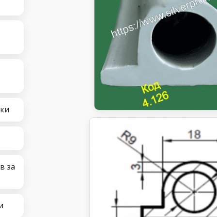
чки
в за
и