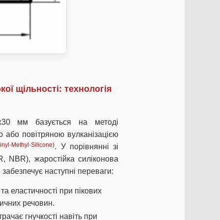
ої щільності: технологія
7х30 мм базується на методі
ю або повітряною вулканізацією
nyl-Methyl-Silicone)
. У порівнянні зі
, NBR), жаростійка силіконова
 забезпечує наступні переваги:
а еластичності при пікових
ичних речовин.
трачає гнучкості навіть при