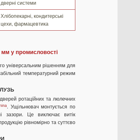
дверні системи
Хлібопекарні, кондитерські
цехи, фармацевтика
 мм у промисловості
го універсальним рішенням для
табільний температурний режим
АЛУЗЬ
дверей ротаційних та люлечних
nina
. Ущільнювач монтується по
ні зазори. Це виключає витік
продукцію рівномірно та суттєво
РИ