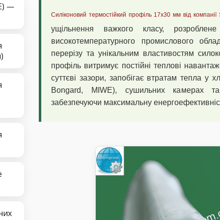
E) —
Силіконовий термостійкий профіль 17х30 мм від компанії 
ущільнення важкого класу, розроблене
високотемпературного промислового обла
я
перерізу та унікальним властивостям силок
)
профіль витримує постійні теплові наванта
суттєві зазори, запобігає втратам тепла у х
я
Bongard, MIWE), сушильних камерах та
забезпечуючи максимальну енергоефективніс
я
е
них