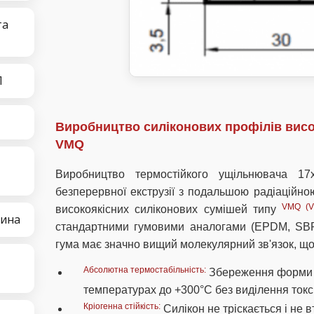
та
П
Виробництво силіконових профілів висок
VMQ
Виробництво термостійкого ущільнювача 1
безперервної екструзії з подальшою радіаційно
VMQ (Vi
високоякісних силіконових сумішей типу
тина
стандартними гумовими аналогами (EPDM, SBR
гума має значно вищий молекулярний зв'язок, що
Абсолютна термостабільність:
Збереження форми т
температурах до +300°C без виділення токс
Кріогенна стійкість:
Силікон не тріскається і не в