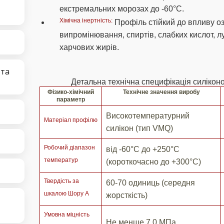
екстремальних морозах до -60°C.
Хімічна інертність:
Профіль стійкий до впливу оз
випромінювання, спиртів, слабких кислот, лу
харчових жирів.
 та
Детальна технічна специфікація силіко
Фізико-хімічний
Технічне значення виробу
параметр
Високотемпературний
Матеріал профілю
силікон (тип VMQ)
Робочий діапазон
від -60°C до +250°C
температур
(короткочасно до +300°C)
Твердість за
60-70 одиниць (середня
шкалою Шору А
жорсткість)
Умовна міцність
Не менше 7.0 МПа