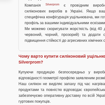
Silverprom
Компанія
є провідним виробни
силіконових виробів в Україні. Якщо ва
специфічна конфігурація ущільнювача, ми гот
профіль за вашими індивідуальними ескізами
Ми можемо скоригувати жорсткість (від 40 до
червоний, чорний, прозорий) та додати 
підвищення стійкості до агресивних хімічних
Чому варто купити силіконовий ущільню
Silverprom?
Купуючи продукцію безпосередньо у вироб
відповідності геометрії профілю заявленим розм
Наш силікон не виділяє запаху під час нагрів
продуктами та повністю відповідає європейськ
забезпечуємо оперативну доставку по всій Украї
гуртових покупців.