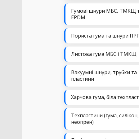
Гумові шнури МБС, ТМКЩ 
EPDM
Пориста гума та шнури ПР
Листова гума МБС і ТМКЩ
Вакуумні шнури, трубки та
пластини
Харчова гума, біла техплас
Техпластини (гума, силікон,
неопрен)