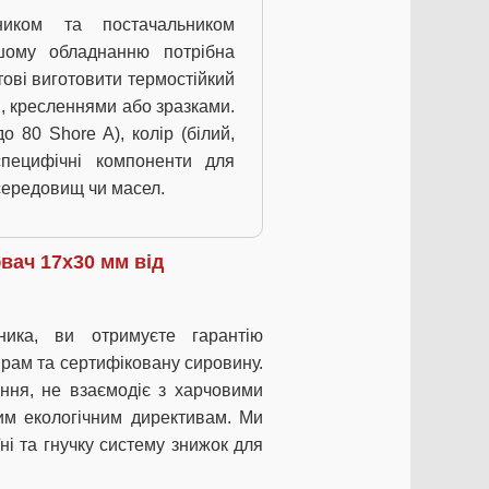
ком та постачальником
шому обладнанню потрібна
ові виготовити термостійкий
, кресленнями або зразками.
 80 Shore A), колір (білий,
специфічні компоненти для
 середовищ чи масел.
вач 17х30 мм від
ника, ви отримуєте гарантію
ірам та сертифіковану сировину.
ання, не взаємодіє з харчовими
им екологічним директивам. Ми
ні та гнучку систему знижок для