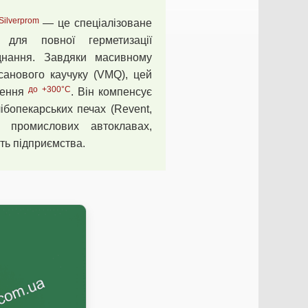
Silverprom
— це спеціалізоване
 для повної герметизації
днання. Завдяки масивному
санового каучуку (VMQ), цей
до +300°C
ження
. Він компенсує
лібопекарських печах (Revent,
 промислових автоклавах,
ть підприємства.