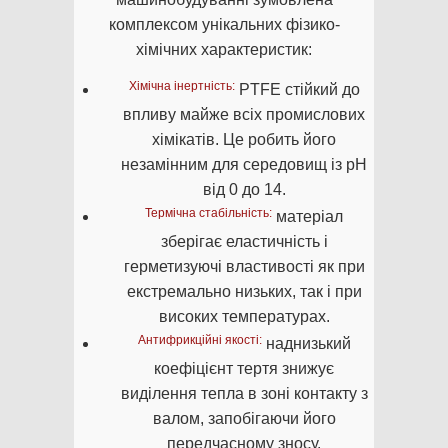
комплексом унікальних фізико-
хімічних характеристик:
Хімічна інертність:
PTFE стійкий до
впливу майже всіх промислових
хімікатів. Це робить його
незамінним для середовищ із pH
від 0 до 14.
Термічна стабільність:
матеріал
зберігає еластичність і
герметизуючі властивості як при
екстремально низьких, так і при
високих температурах.
Антифрикційні якості:
наднизький
коефіцієнт тертя знижує
виділення тепла в зоні контакту з
валом, запобігаючи його
передчасному зносу.