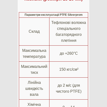
Параметри експлуатації PTFE Silverprom
Тефлонові волокна
спеціального
Склад
багаторядного
плетіння
Максимальна
до +260°C
температура
Максимальний
150 кгс/см²
тиск
Лінійна
до 2 м/с (для
швидкість
чистого PTFE)
вала
Хімічна