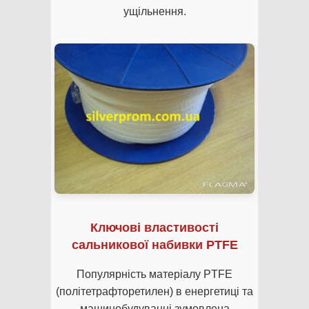
ущільнення.
Ключові властивості
сальникової набивки PTFE
Популярність матеріалу PTFE
(політетрафторетилен) в енергетиці та
машинобудуванні зумовлена