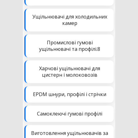
Ущільнювачі для холодильних
камер
Промислові гумові
ущільнювачі та профілі.8
Харчові ущільнювачі для
цистерн і молоковозів
EPDM шнури, профілі і стрічки
Самоклеючі гумові профілі
Виготовлення ущільнювачів за