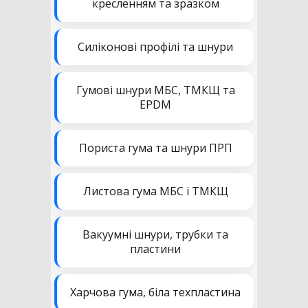
кресленням та зразком
Силіконові профілі та шнури
Гумові шнури МБС, ТМКЩ та
EPDM
Пориста гума та шнури ПРП
Листова гума МБС і ТМКЩ
Вакуумні шнури, трубки та
пластини
Харчова гума, біла техпластина