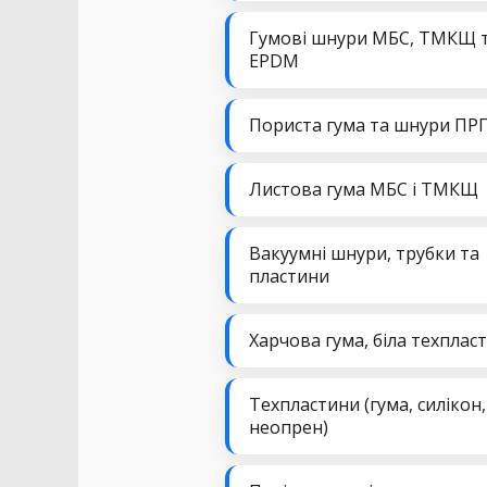
Гумові шнури МБС, ТМКЩ 
EPDM
Пориста гума та шнури ПР
Листова гума МБС і ТМКЩ
Вакуумні шнури, трубки та
пластини
Харчова гума, біла техплас
Техпластини (гума, силікон,
неопрен)