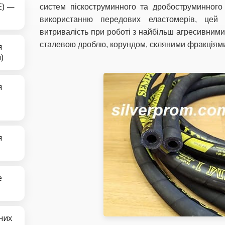
E) —
систем піскоструминного та дробоструминног
використанню передових еластомерів, цей
витривалість при роботі з найбільш агресивним
сталевою дроблю, корундом, скляними фракціям
я
)
я
я
е
них