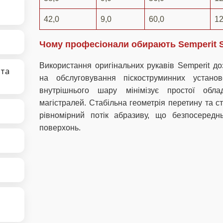
42,0
9,0
60,0
1
Чому професіонали обирають Semperit 
Використання оригінальних рукавів Semperit до
 та
на обслуговування піскоструминних устано
внутрішнього шару мінімізує простої обла
магістралей. Стабільна геометрія перетину та ст
рівномірний потік абразиву, що безпосередн
поверхонь.