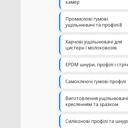
камер
Промислові гумові
ущільнювачі та профілі.8
Харчові ущільнювачі для
цистерн і молоковозів
EPDM шнури, профілі і стрі
Самоклеючі гумові профілі
Виготовлення ущільнювачі
кресленням та зразком
Силіконові профілі та шнур