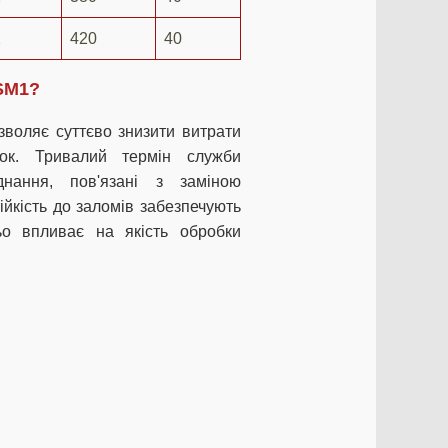
2
420
40
SM1?
зволяє суттєво знизити витрати
вок. Тривалий термін служби
днання, пов'язані з заміною
ійкість до заломів забезпечують
ьо впливає на якість обробки