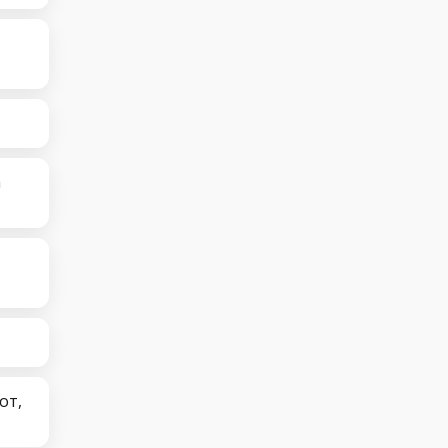
а
от,