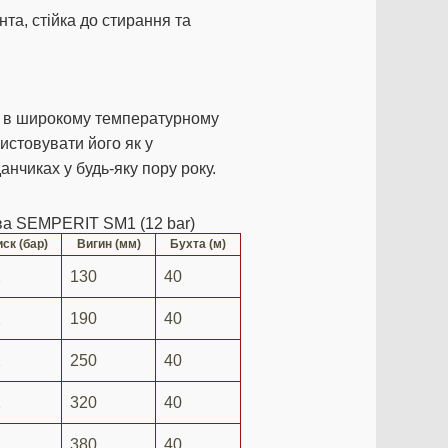
та, стійка до стирання та
ки в широкому температурному
ристовувати його як у
анчиках у будь-яку пору року.
ава SEMPERIT SM1 (12 bar)
иск (бар)
Вигин (мм)
Бухта (м)
2
130
40
2
190
40
2
250
40
2
320
40
2
380
40