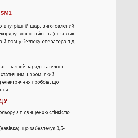
і SM1
о внутрішній шар, виготовлений
кордну зносостійкість (показник
а й повну безпеку оператора під
кає значний заряд статичної
истатичним шаром, який
д електричних пробоїв, що
ння.
ДУ
ольору з підвищеною стійкістю
навівка), що забезпечує 3,5-