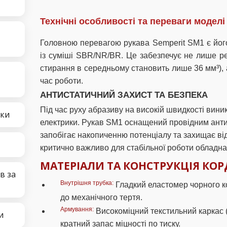
Технічні особливості та переваги модел
Головною перевагою рукава Semperit SM1 є йог
із суміші SBR/NR/BR. Це забезпечує не лише ре
стирання в середньому становить лише 36 мм³), 
час роботи.
АНТИСТАТИЧНИЙ ЗАХИСТ ТА БЕЗПЕКА
Під час руху абразиву на високій швидкості вини
чки
електрики. Рукав SM1 оснащений провідним ант
запобігає накопиченню потенціалу та захищає ві
критично важливо для стабільної роботи обладна
МАТЕРІАЛИ ТА КОНСТРУКЦІЯ КОР
в за
Внутрішня трубка:
Гладкий еластомер чорного к
до механічного тертя.
Армування:
Високоміцний текстильний каркас (
и
кратний запас міцності по тиску.