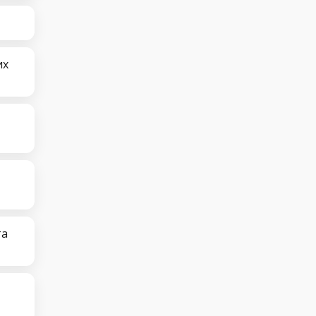
их
та