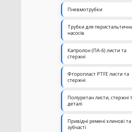
Пневмотрубки
Трубки для перистальтичн
насосів
Капролон (ПА-6) листи та
стержні
Фторопласт PTFE листи та
стержні
Поліуретан листи, стержні 
деталі
Привідні ремені клинові та
зубчасті