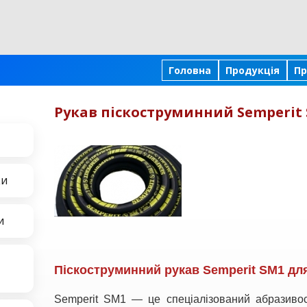
Головна
Продукція
Пр
Рукав піскоструминний Semperit 
ки
и
Піскоструминний рукав Semperit SM1 дл
Semperit SM1 — це спеціалізований абразивос