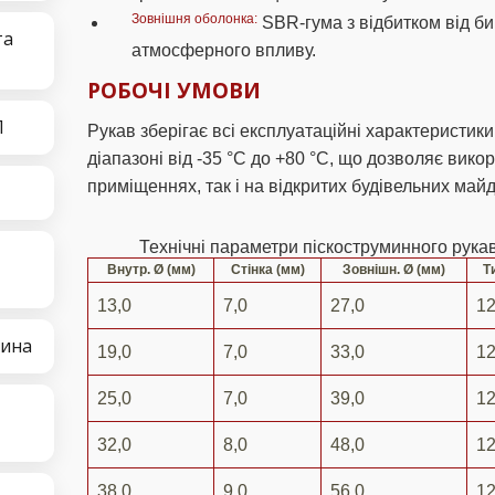
Зовнішня оболонка:
SBR-гума з відбитком від бин
та
атмосферного впливу.
РОБОЧІ УМОВИ
П
Рукав зберігає всі експлуатаційні характеристи
діапазоні від -35 °C до +80 °C, що дозволяє вико
приміщеннях, так і на відкритих будівельних майд
Технічні параметри піскоструминного рук
Внутр. Ø (мм)
Стінка (мм)
Зовнішн. Ø (мм)
Т
13,0
7,0
27,0
1
тина
19,0
7,0
33,0
1
25,0
7,0
39,0
1
32,0
8,0
48,0
1
38,0
9,0
56,0
1