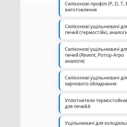
Силіконові профілі (P, D, T, 
виготовлення
Силіконові ущільнювачі дл
печей (термостійкі, аналоги
Силіконові ущільнювачі дл
печей (Revent, Ротор-Агро
аналоги)
Силіконові ущільнювачі дл
харчового обладнання
Уплотнители термостойки
для печей.6
Ущільнювачі для холодиль