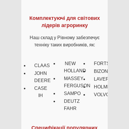
Комплектуючі для світових
лідерів агроринку
Наш склад у Рівному забезпечує
техніку таких виробників, як:
NEW
FORTSCHRITT
CLAAS
HOLLAND
BIZON
JOHN
MASSEY
LAVERDA
DEERE
FERGUSON
HOLMER
CASE
SAMPO
VOLVO
IH
DEUTZ
FAHR
Специфікації популярних