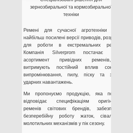
зернозбиральної та кормозбиральної
техніки
Ремені для сучасної агротехніки — це
найбільш посилені версії приводів, розроблені
для роботи в екстремальних режимах.
Компанія Silverprom постачає повний
асортимент привідних ременів, що
витримують постійний вплив сонячного
випромінювання, пилу, піску та значних
ударних навантажень.
Ми пропонуємо продукцію, яка повністю
відповідає специфікаціям оригінальних
ременів світових брендів, забезпечуючи
безперебійну роботу жаток, сівалок та
молотильних механізмів у пік сезону.