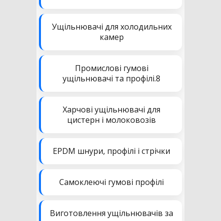
Ущільнювачі для холодильних
камер
Промислові гумові
ущільнювачі та профілі.8
Харчові ущільнювачі для
цистерн і молоковозів
EPDM шнури, профілі і стрічки
Самоклеючі гумові профілі
Виготовлення ущільнювачів за