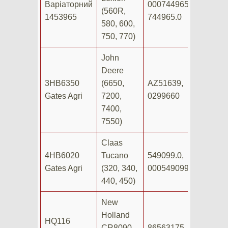
Варіаторний
0007449650,
(560R,
1453965
744965.0
580, 600,
750, 770)
John
Deere
3HB6350
(6650,
AZ51639,
Gates Agri
7200,
0299660
7400,
7550)
Claas
4HB6020
Tucano
549099.0,
Gates Agri
(320, 340,
0005490990
440, 450)
New
Holland
HQ116
CR8090,
86563175