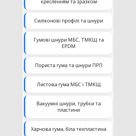
кресленням та зразком
Силіконові профілі та шнури
Гумові шнури МБС, ТМКЩ та
EPDM
Пориста гума та шнури ПРП
Листова гума МБС і ТМКЩ
Вакуумні шнури, трубки та
пластини
Харчова гума, біла техпластина