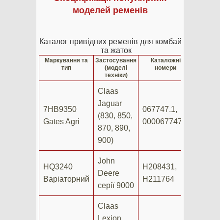
моделей ременів
Каталог привідних ременів для комбайнів
та жаток
Маркування та
Застосування
Каталожні
тип
(моделі
номери
техніки)
Claas
Jaguar
7HB9350
067747.1,
(830, 850,
Gates Agri
0000677471
870, 890,
900)
John
HQ3240
H208431,
Deere
Варіаторний
H211764
серії 9000
Claas
Lexion