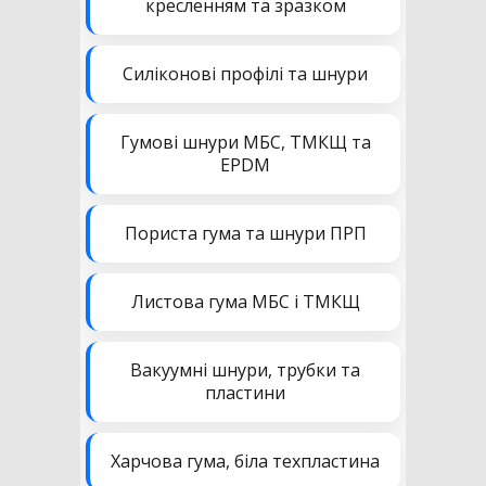
кресленням та зразком
Силіконові профілі та шнури
Гумові шнури МБС, ТМКЩ та
EPDM
Пориста гума та шнури ПРП
Листова гума МБС і ТМКЩ
Вакуумні шнури, трубки та
пластини
Харчова гума, біла техпластина