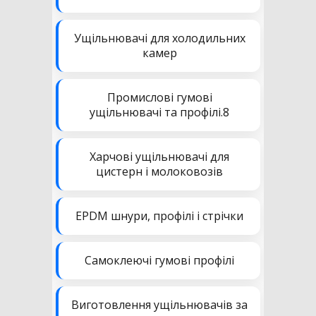
Ущільнювачі для холодильних
камер
Промислові гумові
ущільнювачі та профілі.8
Харчові ущільнювачі для
цистерн і молоковозів
EPDM шнури, профілі і стрічки
Самоклеючі гумові профілі
Виготовлення ущільнювачів за