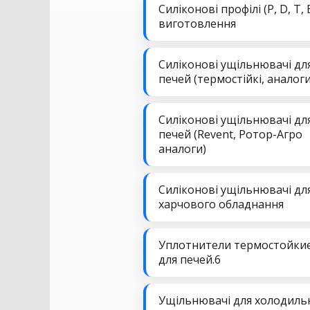
Силіконові профілі (P, D, T, 
виготовлення
Силіконові ущільнювачі дл
печей (термостійкі, аналоги
Силіконові ущільнювачі дл
печей (Revent, Ротор-Агро
аналоги)
Силіконові ущільнювачі дл
харчового обладнання
Уплотнители термостойки
для печей.6
Ущільнювачі для холодиль