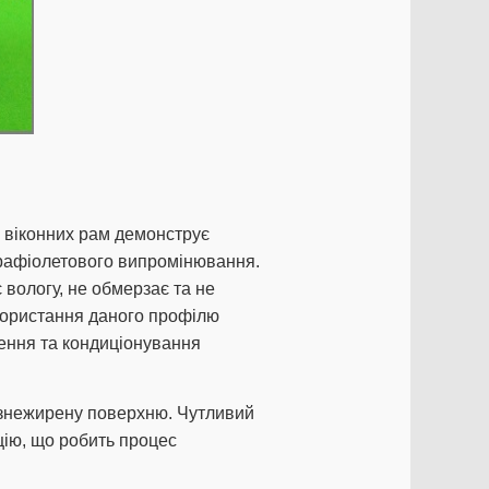
 віконних рам демонструє
ьтрафіолетового випромінювання.
є вологу, не обмерзає та не
икористання даного профілю
ення та кондиціонування
знежирену поверхню. Чутливий
цію, що робить процес