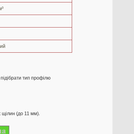
м³
лий
 підібрати тип профілю
щілин (до 11 мм).