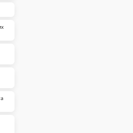
их
та