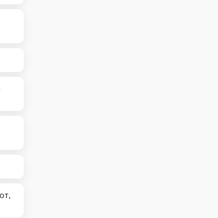
а
от,