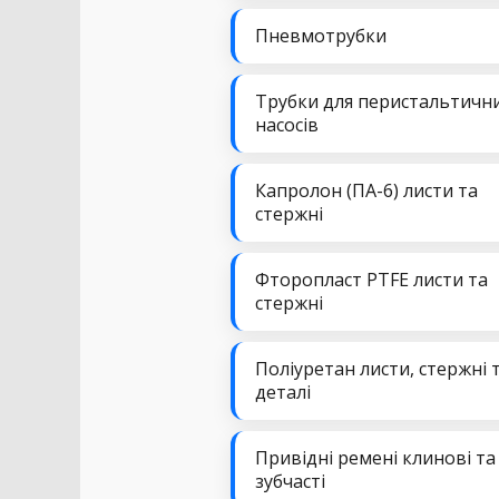
Пневмотрубки
Трубки для перистальтичн
насосів
Капролон (ПА-6) листи та
стержні
Фторопласт PTFE листи та
стержні
Поліуретан листи, стержні 
деталі
Привідні ремені клинові та
зубчасті