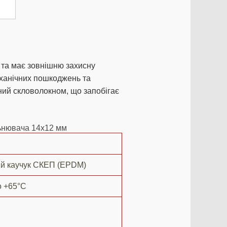
та має зовнішню захисну
механічних пошкоджень та
ий скловолокном, що запобігає
льнювача 14х12 мм
й каучук СКЕП (EPDM)
о +65°C