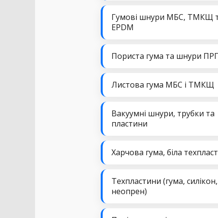
Гумові шнури МБС, ТМКЩ 
EPDM
Пориста гума та шнури ПР
Листова гума МБС і ТМКЩ
Вакуумні шнури, трубки та
пластини
Харчова гума, біла техплас
Техпластини (гума, силікон,
неопрен)