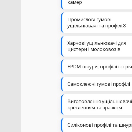
камер
Промислові гумові
ущільнювачі та профілі.8
Харчові ущільнювачі для
цистерн і молоковозів
EPDM шнури, профілі і стрі
Самоклеючі гумові профілі
Виготовлення ущільнювачі
кресленням та зразком
Силіконові профілі та шнур