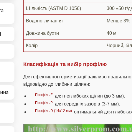
Щільність (ASTM D 1056)
300 ±50 г/д
та
Водопоглинання
Менше 3%
П
Довжина бухти
40 м
Колір
Чорний, бі
Класифікація та вибір профілю
Для ефективної герметизації важливо правильно
відповідно до глибини щілини:
тина
Профіль E:
для неглибоких щілин (до 3 мм).
Профіль P:
для середніх зазорів (3-7 мм).
Профіль D (14х12 мм):
оптимальний для глибоких 