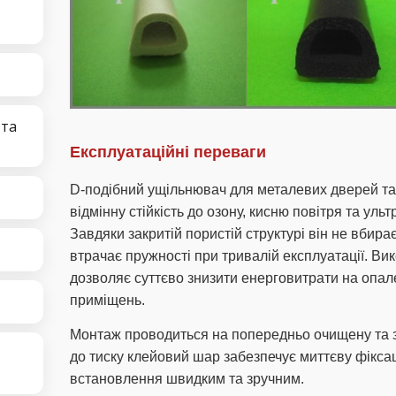
 та
Експлуатаційні переваги
D-подібний ущільнювач для металевих дверей та
відмінну стійкість до озону, кисню повітря та ул
Завдяки закритій пористій структурі він не вбира
втрачає пружності при тривалій експлуатації. В
дозволяє суттєво знизити енерговитрати на опал
приміщень.
Монтаж проводиться на попередньо очищену та 
до тиску клейовий шар забезпечує миттєву фікса
встановлення швидким та зручним.