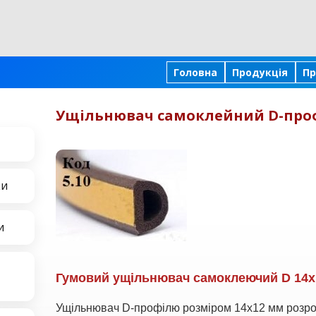
Головна
Продукція
Пр
Ущільнювач самоклейний D-проф
ки
и
Гумовий ущільнювач самоклеючий D 14х
Ущільнювач D-профілю розміром 14х12 мм розро