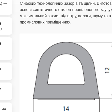
E) —
глибоких технологічних зазорів та щілин. Виготов
основі синтетичного етилен-пропіленового каучук
максимальний захист від вітру, вологи, шуму та в
промислових приміщеннях.
я
)
я
я
е
них