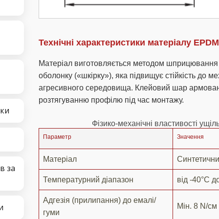
Технічні характеристики матеріалу EPDM
Матеріал виготовляється методом шприцювання 
оболонку («шкірку»), яка підвищує стійкість до 
агресивного середовища. Клейовий шар армован
розтягуванню профілю під час монтажу.
чки
Фізико-механічні властивості ущі
Параметр
Значення
Матеріал
Синтетични
в за
Температурний діапазон
від -40°C д
Адгезія (прилипання) до емалі/
и
Мін. 8 N/см
гуми