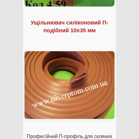
Ущільнювач силіконовий П-
подібний 10х35 мм
Професійний П-профіль для скляних