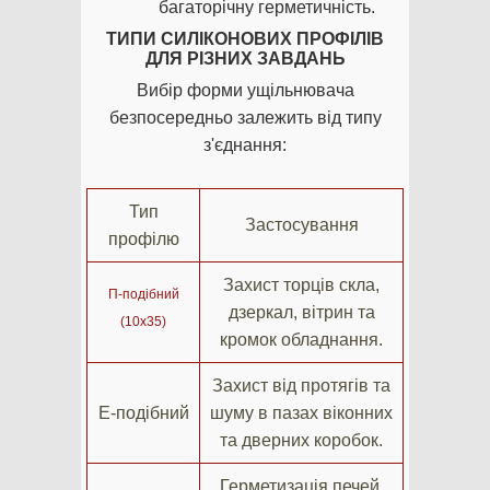
багаторічну герметичність.
ТИПИ СИЛІКОНОВИХ ПРОФІЛІВ
ДЛЯ РІЗНИХ ЗАВДАНЬ
Вибір форми ущільнювача
безпосередньо залежить від типу
з'єднання:
Тип
Застосування
профілю
Захист торців скла,
П-подібний
дзеркал, вітрин та
(10х35)
кромок обладнання.
Захист від протягів та
Е-подібний
шуму в пазах віконних
та дверних коробок.
Герметизація печей,