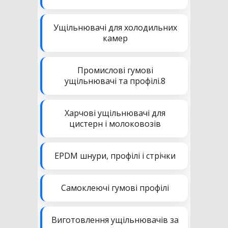
Ущільнювачі для холодильних
камер
Промислові гумові
ущільнювачі та профілі.8
Харчові ущільнювачі для
цистерн і молоковозів
EPDM шнури, профілі і стрічки
Самоклеючі гумові профілі
Виготовлення ущільнювачів за