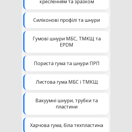
кресленням та зразком
Силіконові профілі та шнури
Гумові шнури МБС, ТМКЩ та
EPDM
Пориста гума та шнури ПРП
Листова гума МБС і ТМКЩ
Вакуумні шнури, трубки та
пластини
Харчова гума, біла техпластина