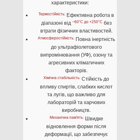
характеристики:
Термостійкість:
Ефективна робота в
−60°C до +250°C
діапазоні від
без
втрати фізичних властивостей.
Атмосферостійкість:
Повна інертність
до ультрафіолетового
випромінювання (УФ), озону та
агресивних кліматичних
факторів.
Хімічна стабільність:
Стійкість до
впливу спиртів, слабких кислот
та лугів, що важливо для
лабораторій та харчових
виробництв.
Механічна пам'ять:
Швидке
відновлення форми після
деформації, що забезпечує