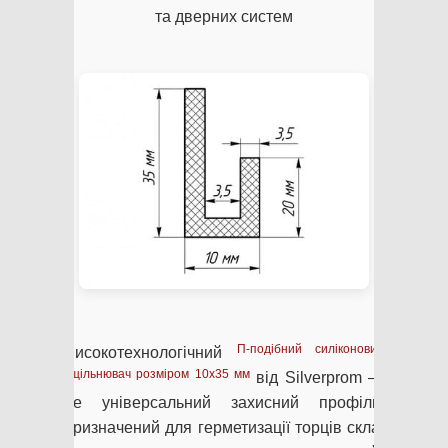
та дверних систем
П-подібний силіконовий
Високотехнологічний
ущільнювач розміром 10х35 мм
від Silverprom —
це універсальний захисний профіль,
призначений для герметизації торців скла,