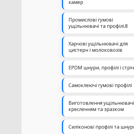
камер
Промислові гумові
ущільнювачі та профілі.8
Харчові ущільнювачі для
цистерн і молоковозів
EPDM шнури, профілі і стрі
Самоклеючі гумові профілі
Виготовлення ущільнювачі
кресленням та зразком
Силіконові профілі та шнур