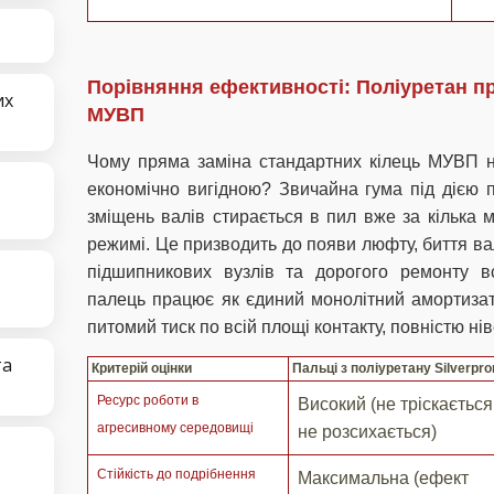
Порівняння ефективності: Поліуретан п
их
МУВП
Чому пряма заміна стандартних кілець МУВП на
економічно вигідною? Звичайна гума під дією п
зміщень валів стирається в пил вже за кілька 
режимі. Це призводить до появи люфту, биття вал
підшипникових вузлів та дорогого ремонту в
палець працює як єдиний монолітний амортизат
питомий тиск по всій площі контакту, повністю н
та
Критерій оцінки
Пальці з поліуретану Silverpr
Ресурс роботи в
Високий (не тріскається
агресивному середовищі
не розсихається)
Стійкість до подрібнення
Максимальна (ефект