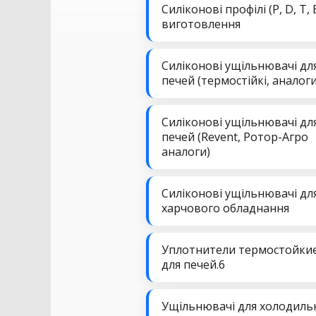
Силіконові профілі (P, D, T, 
виготовлення
Силіконові ущільнювачі дл
печей (термостійкі, аналоги
Силіконові ущільнювачі дл
печей (Revent, Ротор-Агро
аналоги)
Силіконові ущільнювачі дл
харчового обладнання
Уплотнители термостойки
для печей.6
Ущільнювачі для холодиль