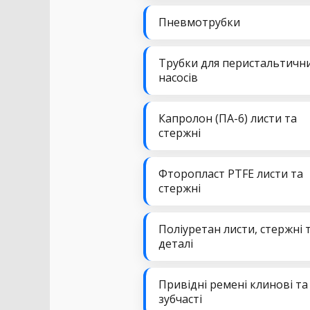
Пневмотрубки
Трубки для перистальтичн
насосів
Капролон (ПА-6) листи та
стержні
Фторопласт PTFE листи та
стержні
Поліуретан листи, стержні 
деталі
Привідні ремені клинові та
зубчасті