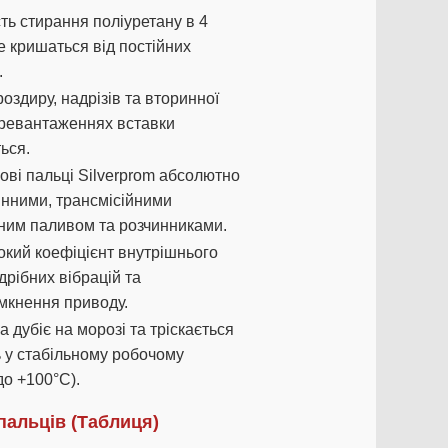
ь стирання поліуретану в 4
е кришаться від постійних
.
оздиру, надрізів та вторинної
еревантаженнях вставки
ься.
ві пальці Silverprom абсолютно
инними, трансмісійними
ьним паливом та розчинниками.
кий коефіцієнт внутрішнього
рібних вібрацій та
імкнення приводу.
а дубіє на морозі та тріскається
ть у стабільному робочому
до +100°C).
пальців (Таблиця)