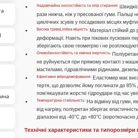
Надзвичайна зносостійкість та опір стиранню:
Швидкіст
та
рази нижча, ніж у пресованої гуми. Пальці н
циклічних зсувів у посадкових місцях муфти
Висока триваLimitна міцність:
Матеріал стійкий до р
П
деформації. Навіть при пікових пускових п
зберігають свою геометрію і не розплющуют
Оливобензостійкість та хімічна інертність:
Поліуретано
не руйнуються при прямому контакті з маш
мастилами, гідравлічними рідинами, дизел
Ефективне вібродемпфування:
Еластомер має висо
тертя, що дозволяє йому поглинати до 85% д
пом'якшувати жорсткі гідроудари під час ув
тина
Температурна стабільність:
На відміну від гуми, як
від нагріву, поліуретан зберігає еластичніс
діапазоні від -40°C до +80°C (короткочасно 
Технічні характеристики та типорозміри 