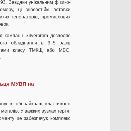
93. Завдяки унікальним фізико-
омеру, ці зносостійкі вставки
иких генераторів, промислових
овок.
д компанії Silverprom дозволяє
вого обладнання в 3–5 разів
логами класу ТМКЩ або МБС,
.
ільця МУВП на
нує в собі найкращі властивості
 металів. У важких вузлах тертя,
оменту це забезпечує комплекс