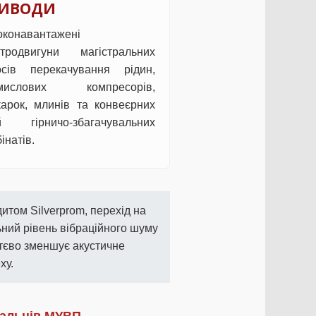
ИВОДИ
оконавантажені
ктродвигуни магістральних
осів перекачування рідин,
мислових компресорів,
карок, млинів та конвеєрних
ій гірничо-збагачувальних
інатів.
итом Silverprom, перехід на
ьний рівень вібраційного шуму
тєво зменшує акустичне
ху.