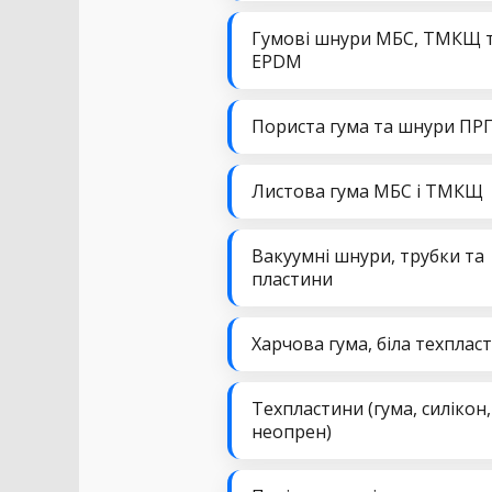
Гумові шнури МБС, ТМКЩ 
EPDM
Пориста гума та шнури ПР
Листова гума МБС і ТМКЩ
Вакуумні шнури, трубки та
пластини
Харчова гума, біла техплас
Техпластини (гума, силікон,
неопрен)