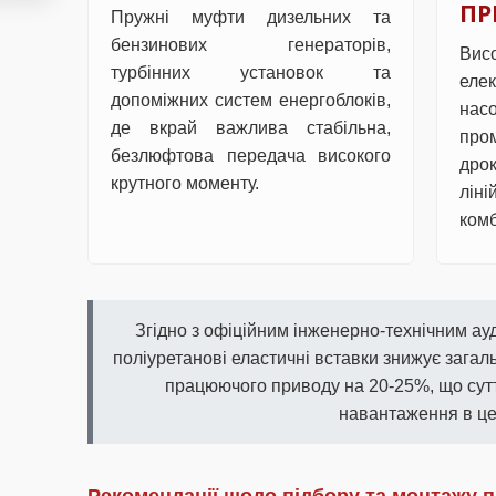
ПР
Пружні муфти дизельних та
бензинових генераторів,
Вис
турбінних установок та
еле
допоміжних систем енергоблоків,
нас
де вкрай важлива стабільна,
про
безлюфтова передача високого
дро
крутного моменту.
лін
комб
Згідно з офіційним інженерно-технічним ауд
поліуретанові еластичні вставки знижує загал
працюючого приводу на 20-25%, що сут
навантаження в це