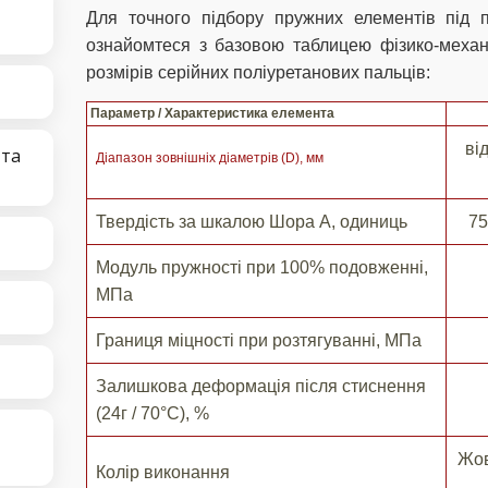
Для точного підбору пружних елементів під
ознайомтеся з базовою таблицею фізико-механі
розмірів серійних поліуретанових пальців:
Параметр / Характеристика елемента
ві
 та
Діапазон зовнішніх діаметрів (D), мм
Твердість за шкалою Шора А, одиниць
75
Модуль пружності при 100% подовженні,
МПа
Границя міцності при розтягуванні, МПа
Залишкова деформація після стиснення
(24г / 70°C), %
Жов
Колір виконання