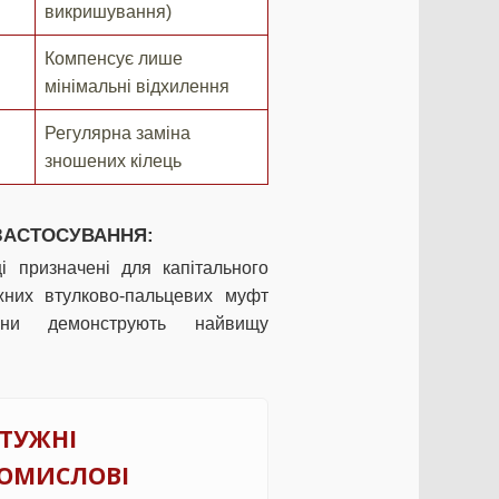
викришування)
Компенсує лише
мінімальні відхилення
Регулярна заміна
зношених кілець
 ЗАСТОСУВАННЯ:
ці призначені для капітального
ужних втулково-пальцевих муфт
Вони демонструють найвищу
ТУЖНІ
ОМИСЛОВІ