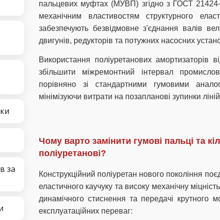
пальцевих муфтах (МУВП) згідно з ГОСТ 21424-
механічним властивостям структурного еласт
забезпечують безвідмовне з'єднання валів вел
двигунів, редукторів та потужних насосних устан
Використання поліуретанових амортизаторів ві
збільшити міжремонтний інтервал промисло
порівняно зі стандартними гумовими ана
мінімізуючи витрати на позапланові зупинки ліній
чки
Чому варто замінити гумові пальці та к
поліуретанові?
в за
Конструкційний поліуретан нового покоління поєд
еластичного каучуку та високу механічну міцність
динамічного стиснення та передачі крутного м
и
експлуатаційних переваг: