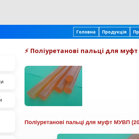
Головна
Продукція
Пр
⚡ Поліуретанові пальці для муфт
ки
и
Поліуретанові пальці для муфт МУВП (20 