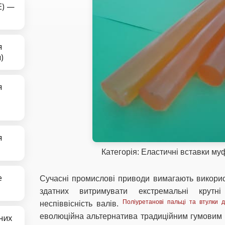
E) —
я
)
я
я
Категорія: Еластичні вставки муф
е
Сучасні промислові приводи вимагають викорис
здатних витримувати екстремальні крутн
Поліуретанові пальці та втулки 
неспіввісність валів.
еволюційна альтернатива традиційним гумовим 
них