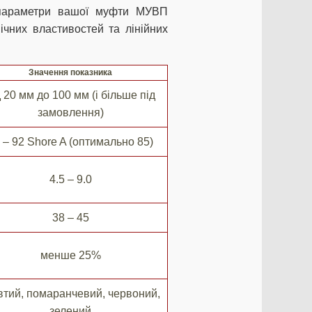
 параметри вашої муфти МУВП
чних властивостей та лінійних
Значення показника
д 20 мм до 100 мм (і більше під
замовлення)
 – 92 Shore A (оптимально 85)
4.5 – 9.0
38 – 45
менше 25%
тий, помаранчевий, червоний,
зелений