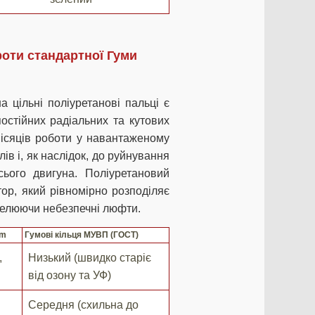
роти стандартної Гуми
 цільні поліуретанові пальці є
остійних радіальних та кутових
місяців роботи у навантаженому
ів і, як наслідок, до руйнування
сього двигуна. Поліуретановий
ор, який рівномірно розподіляє
івелюючи небезпечні люфти.
om
Гумові кільця МУВП (ГОСТ)
,
Низький (швидко старіє
від озону та УФ)
Середня (схильна до