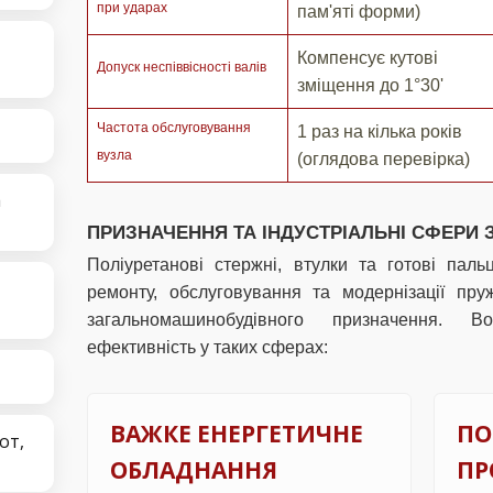
при ударах
пам'яті форми)
Компенсує кутові
Допуск неспіввісності валів
зміщення до 1°30'
Частота обслуговування
1 раз на кілька років
вузла
(оглядова перевірка)
а
ПРИЗНАЧЕННЯ ТА ІНДУСТРІАЛЬНІ СФЕРИ
Поліуретанові стержні, втулки та готові паль
ремонту, обслуговування та модернізації пр
загальномашинобудівного призначення. 
ефективність у таких сферах:
ВАЖКЕ ЕНЕРГЕТИЧНЕ
ПО
от,
ОБЛАДНАННЯ
ПР