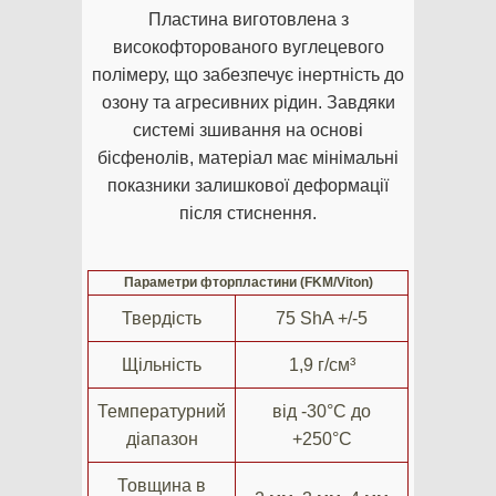
Пластина виготовлена з
високофторованого вуглецевого
полімеру, що забезпечує інертність до
озону та агресивних рідин. Завдяки
системі зшивання на основі
бісфенолів, матеріал має мінімальні
показники залишкової деформації
після стиснення.
Параметри фторпластини (FKM/Viton)
Твердість
75 ShA +/-5
Щільність
1,9 г/см³
Температурний
від -30°C до
діапазон
+250°C
Товщина в