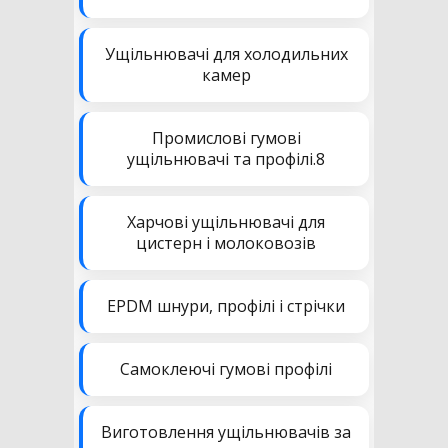
Ущільнювачі для холодильних
камер
Промислові гумові
ущільнювачі та профілі.8
Харчові ущільнювачі для
цистерн і молоковозів
EPDM шнури, профілі і стрічки
Самоклеючі гумові профілі
Виготовлення ущільнювачів за