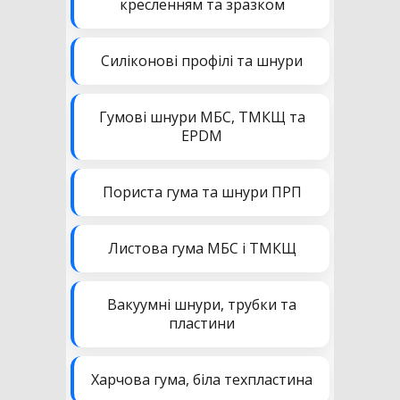
кресленням та зразком
Силіконові профілі та шнури
Гумові шнури МБС, ТМКЩ та
EPDM
Пориста гума та шнури ПРП
Листова гума МБС і ТМКЩ
Вакуумні шнури, трубки та
пластини
Харчова гума, біла техпластина