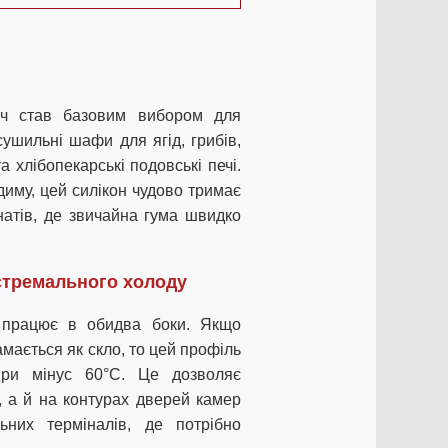
ач став базовим вибором для
сушильні шафи для ягід, грибів,
 хлібопекарські подовські печі.
 диму, цей силікон чудово тримає
натів, де звичайна гума швидко
стремального холоду
к працює в обидва боки. Якщо
амається як скло, то цей профіль
при мінус 60°C. Це дозволяє
, а й на контурах дверей камер
них терміналів, де потрібно