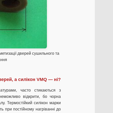
метизації дверей сушильного та
ання
ерей, а силікон VMQ — ні?
атурами, часто стикаються з
 неможливо відкрити, бо чорна
лу. Термостійкий силікон марки
ть при постійному нагріванні до