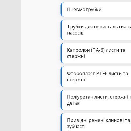
Пневмотрубки
Трубки для перистальтичн
насосів
Капролон (ПА-6) листи та
стержні
Фторопласт PTFE листи та
стержні
Поліуретан листи, стержні 
деталі
Привідні ремені клинові та
зубчасті