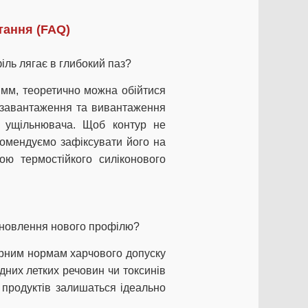
тання (FAQ)
іль лягає в глибокий паз?
мм, теоретично можна обійтися
о завантаження та вивантаження
й ущільнювача. Щоб контур не
комендуємо зафіксувати його на
ою термостійкого силіконового
тановлення нового профілю?
тарним нормам харчового допуску
дних летких речовин чи токсинів
и продуктів залишаться ідеально