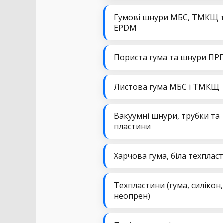
Гумові шнури МБС, ТМКЩ 
EPDM
Пориста гума та шнури ПР
Листова гума МБС і ТМКЩ
Вакуумні шнури, трубки та
пластини
Харчова гума, біла техплас
Техпластини (гума, силікон,
неопрен)