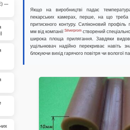
E) —
Якщо на виробництві падає температу
пекарських камерах, перше, на що треба
притискного контуру. Силіконовий профіль 
я
Silverprom
мм від компанії
створений спеціально
)
широка площа прилягання. Завдяки видов
ущільнювач надійно перекриває навіть зна
я
блокуючи вихід гарячого повітря чи вологої па
я
е
них