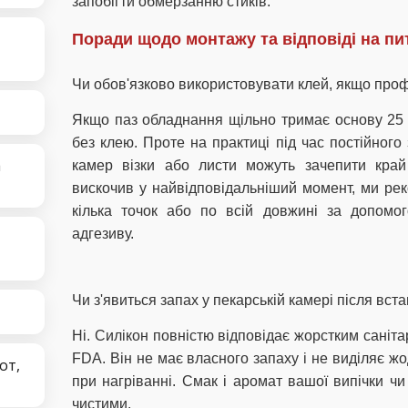
запобігти обмерзанню стиків.
Поради щодо монтажу та відповіді на пи
Чи обов'язково використовувати клей, якщо проф
Якщо паз обладнання щільно тримає основу 25 
без клею. Проте на практиці під час постійног
а
камер візки або листи можуть зачепити кра
вискочив у найвідповідальніший момент, ми ре
кілька точок або по всій довжині за допомог
адгезиву.
Чи з'явиться запах у пекарській камері після вс
Ні. Силікон повністю відповідає жорстким сані
FDA. Він не має власного запаху і не виділяє жо
от,
при нагріванні. Смак і аромат вашої випічки ч
чистими.