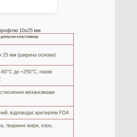
 профілю 10х25 мм
а допуски еластомеру
х 25 мм (ширина основи)
-60°C до +250°C, пікові
C
 стиснення механізмами
ний, відповідає критеріям FDA
а, тваринні жири, озон,