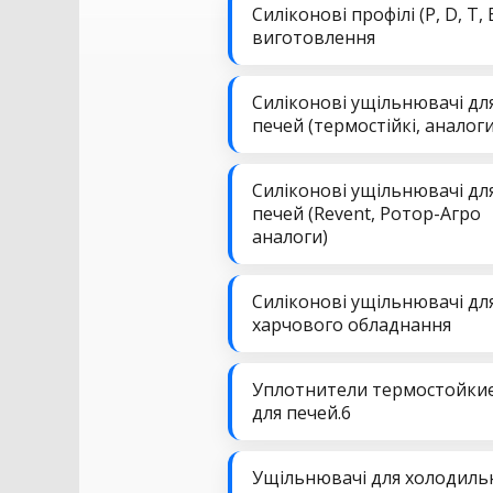
Силіконові профілі (P, D, T, 
виготовлення
Силіконові ущільнювачі дл
печей (термостійкі, аналоги
Силіконові ущільнювачі дл
печей (Revent, Ротор-Агро
аналоги)
Силіконові ущільнювачі дл
харчового обладнання
Уплотнители термостойки
для печей.6
Ущільнювачі для холодиль