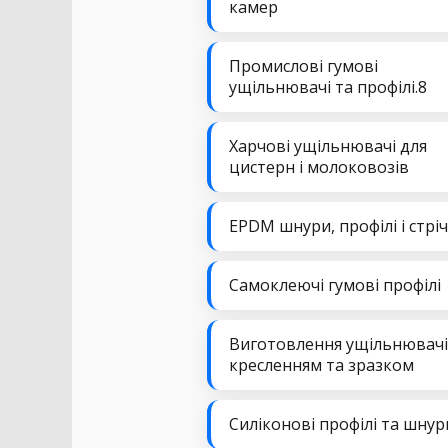
камер
Промислові гумові
ущільнювачі та профілі.8
Харчові ущільнювачі для
цистерн і молоковозів
EPDM шнури, профілі і стрі
Самоклеючі гумові профілі
Виготовлення ущільнювачі
кресленням та зразком
Силіконові профілі та шнур