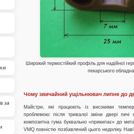
Широкий термостійкий профіль для надійної гер
чки
пекарського обладн
Чому звичайний ущільнювач липне до дв
в за
Майстри, які працюють із високими темпер
проблемою: після тривалої зміни двері печі
композитна гума буквально «прикипає» до мета
и
VMQ повністю позбавлений цього недоліку. Наві