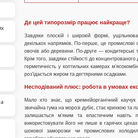
Де цей типорозмір працює найкраще?
их
Завдяки плоскій і широкій формі, ущільнюв
декількох напрямків. По-перше, це промислові 
овочів або деревини. По-друге — кондитерські та
Крім того, завдяки стійкості до концентрованого
герметичність у коптильних камерах м'ясокомбі
роз'їдається жиром та дегтярними осадками.
Несподіваний плюс: робота в умовах ек
Мало хто знає, що кремнійорганічний каучу
та
звичайна гума на морозі дубіє, стає крихкою та л
залишається м'яким та еластичним навіть 
використовувати його не лише в гарячих цехах
шокової заморозки чи промислових холодиль