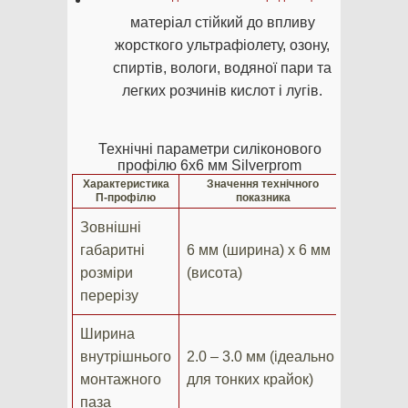
матеріал стійкий до впливу
жорсткого ультрафіолету, озону,
спиртів, вологи, водяної пари та
легких розчинів кислот і лугів.
Технічні параметри силіконового
профілю 6х6 мм Silverprom
Характеристика
Значення технічного
П-профілю
показника
Зовнішні
габаритні
6 мм (ширина) х 6 мм
розміри
(висота)
перерізу
Ширина
внутрішнього
2.0 – 3.0 мм (ідеально
монтажного
для тонких крайок)
паза