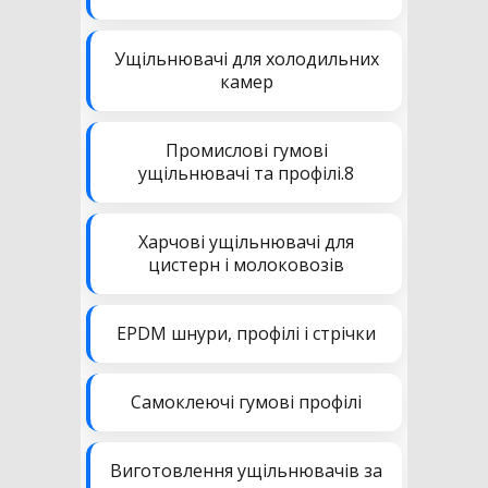
Ущільнювачі для холодильних
камер
Промислові гумові
ущільнювачі та профілі.8
Харчові ущільнювачі для
цистерн і молоковозів
EPDM шнури, профілі і стрічки
Самоклеючі гумові профілі
Виготовлення ущільнювачів за