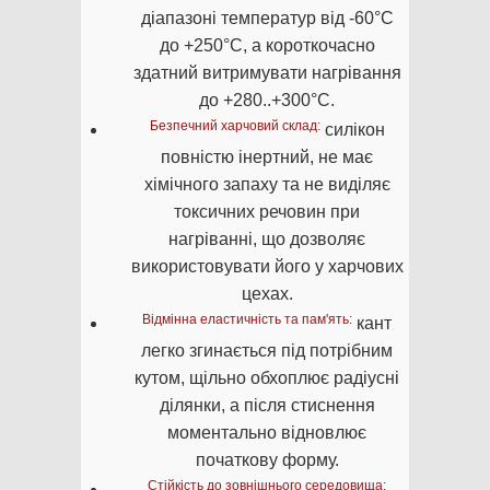
діапазоні температур від -60°C
до +250°C, а короткочасно
здатний витримувати нагрівання
до +280..+300°C.
Безпечний харчовий склад:
силікон
повністю інертний, не має
хімічного запаху та не виділяє
токсичних речовин при
нагріванні, що дозволяє
використовувати його у харчових
цехах.
Відмінна еластичність та пам'ять:
кант
легко згинається під потрібним
кутом, щільно обхоплює радіусні
ділянки, а після стиснення
моментально відновлює
початкову форму.
Стійкість до зовнішнього середовища: