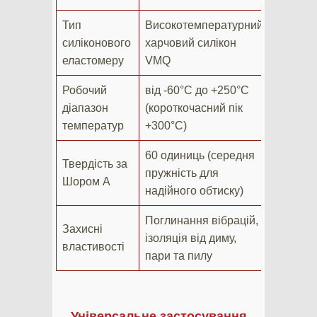
Тип
Високотемпературний
силіконового
харчовий силікон
еластомеру
VMQ
Робочий
від -60°C до +250°C
діапазон
(короткочасний пік
температур
+300°C)
60 одиниць (середня
Твердість за
пружність для
Шором А
надійного обтиску)
Поглинання вібрацій,
Захисні
ізоляція від диму,
властивості
пари та пилу
Універсальне застосування