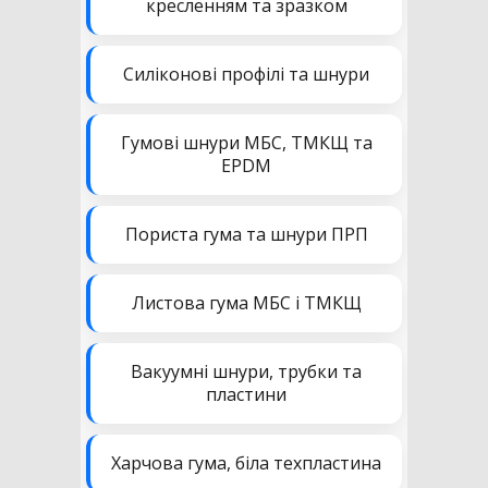
кресленням та зразком
Силіконові профілі та шнури
Гумові шнури МБС, ТМКЩ та
EPDM
Пориста гума та шнури ПРП
Листова гума МБС і ТМКЩ
Вакуумні шнури, трубки та
пластини
Харчова гума, біла техпластина