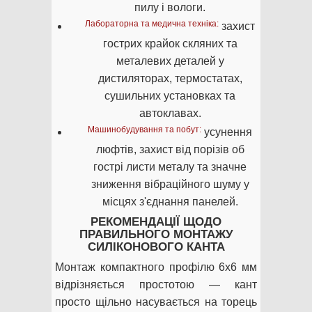
пилу і вологи.
Лабораторна та медична техніка:
захист
гострих крайок скляних та
металевих деталей у
дистиляторах, термостатах,
сушильних установках та
автоклавах.
Машинобудування та побут:
усунення
люфтів, захист від порізів об
гострі листи металу та значне
зниження вібраційного шуму у
місцях з'єднання панелей.
РЕКОМЕНДАЦІЇ ЩОДО
ПРАВИЛЬНОГО МОНТАЖУ
СИЛІКОНОВОГО КАНТА
Монтаж компактного профілю 6х6 мм
відрізняється простотою — кант
просто щільно насувається на торець