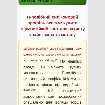
П-подібний силіконовий
профіль 6х6 мм: купити
термостійкий кант для захисту
крайок скла та металу
Шукаєте надійний спосіб захистити тонку
кромку скла, металевого листа чи пластику
від сколів та вібрацій?
На нашому
складі ви можете купити
компактний П-подібний
силіконовий профіль 6х6 мм за
вигідною ціною від виробника
Silverprom
. Цей еластичний
жаростійкий кант розроблений
спеціально для ізоляції торців