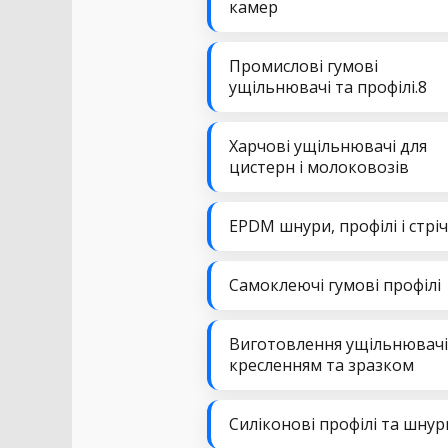
камер
Промислові гумові
ущільнювачі та профілі.8
Харчові ущільнювачі для
цистерн і молоковозів
EPDM шнури, профілі і стрі
Самоклеючі гумові профілі
Виготовлення ущільнювачі
кресленням та зразком
Силіконові профілі та шнур