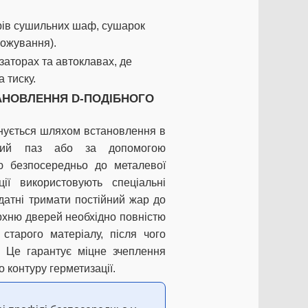
рів сушильних шаф, сушарок
рожування).
заторах та автоклавах, де
а тиску.
АНОВЛЕННЯ D-ПОДІБНОГО
нується шляхом встановлення в
рний паз або за допомогою
 безпосередньо до металевої
ї використовують спеціальні
здатні тримати постійний жар до
хню дверей необхідно повністю
 старого матеріалу, після чого
. Це гарантує міцне зчеплення
 контуру герметизації.