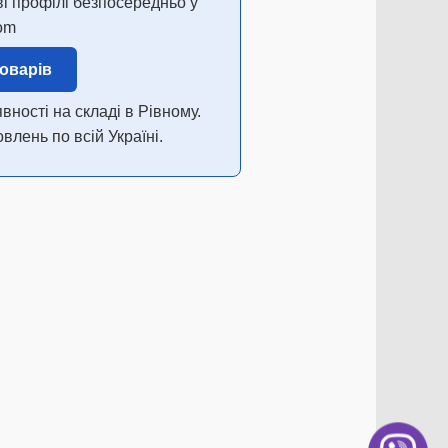
ві профілі безпосередньо у
om
товарів
вності на складі в Рівному.
лень по всій Україні.