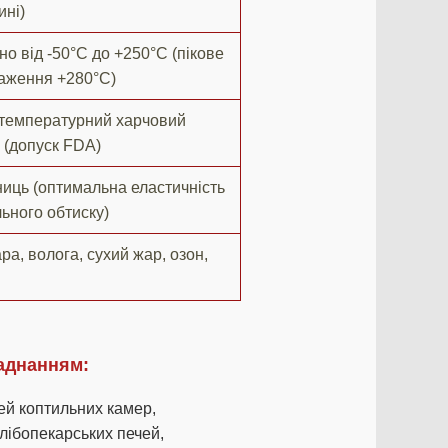
ині)
но від -50°C до +250°C (пікове
аження +280°C)
температурний харчовий
 (допуск FDA)
ниць (оптимальна еластичність
ьного обтиску)
ра, волога, сухий жар, озон,
ладнанням:
й коптильних камер,
лібопекарських печей,