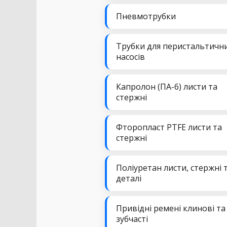
Пневмотрубки
Трубки для перистальтичн
насосів
Капролон (ПА-6) листи та
стержні
Фторопласт PTFE листи та
стержні
Поліуретан листи, стержні 
деталі
Привідні ремені клинові та
зубчасті