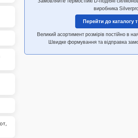
Замовляйте термостійкі D-подібні силіконо
виробника Silverpr
Перейти до каталогу 
Великий асортимент розмірів постійно в ная
Швидке формування та відправка замов
а
от,