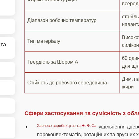
всеред
стабіль
Діапазон робочих температур
навант
Високо
Тип матеріалу
 та
силікон
60 оди
Твердість за Шором А
для щіл
Дим, па
Стійкість до робочого середовища
жири
Сфери застосування та сумісність з об
Харчове виробництво та HoReCa:
ущільнення двере
пароконвектоматів, ротаційних та ярусних х