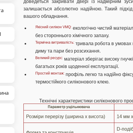
доведеться закривати двері із надмірним зус
залишається абсолютно надійною. Такий підхід 
та
вашого обладнання.
Якісний силікон VMQ:
екологічно чистий матеріал
П
без стороннього хімічного запаху.
Термічна витривалість:
тривала робота в умовах п
диму та пари без розсихання.
Великий ресурс:
матеріал зберігає високу гнучк
багатьох років щоденної експлуатації.
Простий монтаж:
профіль легко та надійно фікс
термостійкого силіконового клею.
тина
Технічні характеристики силіконового про
Параметр ущільнювача
Розміри перерізу (ширина х висота)
14 мм 
D-поді
Форма та конструкція