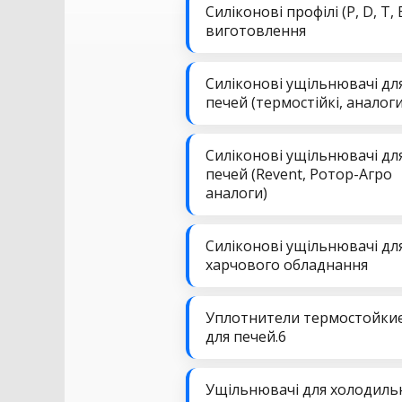
Силіконові профілі (P, D, T, 
виготовлення
Силіконові ущільнювачі дл
печей (термостійкі, аналоги
Силіконові ущільнювачі дл
печей (Revent, Ротор-Агро
аналоги)
Силіконові ущільнювачі дл
харчового обладнання
Уплотнители термостойки
для печей.6
Ущільнювачі для холодиль