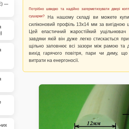
E) —
Потрібно швидко та надійно загерметизувати двері копт
сушарки?
На нашому складі ви можете купит
силіконовий профіль 13х14 мм за вигідною 
я
Цей еластичний жаростійкий ущільнювач 
)
завдяки якій він дуже легко стискається при 
щільно заповнює всі зазори між рамою та д
я
вихід гарячого повітря, пари чи диму, що
витрати на енергоносії.
я
е
них