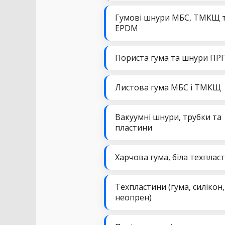
Гумові шнури МБС, ТМКЩ 
EPDM
Пориста гума та шнури ПР
Листова гума МБС і ТМКЩ
Вакуумні шнури, трубки та
пластини
Харчова гума, біла техплас
Техпластини (гума, силікон,
неопрен)