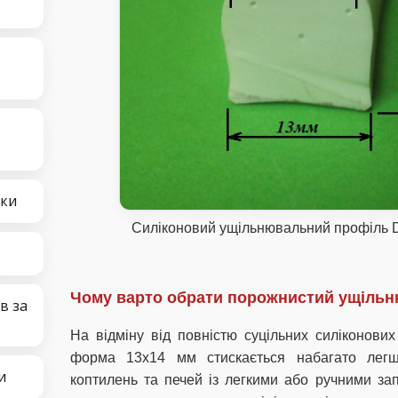
чки
Силіконовий ущільнювальний профіль 
Чому варто обрати порожнистий ущіль
в за
На відміну від повністю суцільних силіконови
форма 13х14 мм стискається набагато лег
и
коптилень та печей із легкими або ручними з