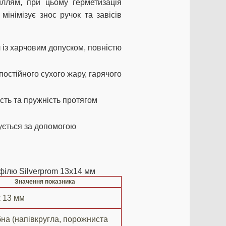
иллям, при цьому герметизація
мінімізує знос ручок та завісів
 із харчовим допуском, повністю
остійного сухого жару, гарячого
ість та пружність протягом
ується за допомогою
філю Silverprom 13х14 мм
Значення показника
х 13 мм
бна (напівкругла, порожниста