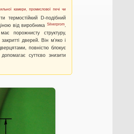
ильної камери, промислової печі чи
и термостійкий D-подібний
Silverprom
ціною від виробника
.
має порожнисту структуру,
закритті дверей. Він м'яко і
верцятами, повністю блокує
 допомагає суттєво знизити