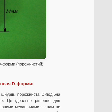
D-форми (порожнистий)
нювач D-форми:
х шнурів, порожниста D-подібна
ше. Це ідеальне рішення для
апірними механізмами — вам не