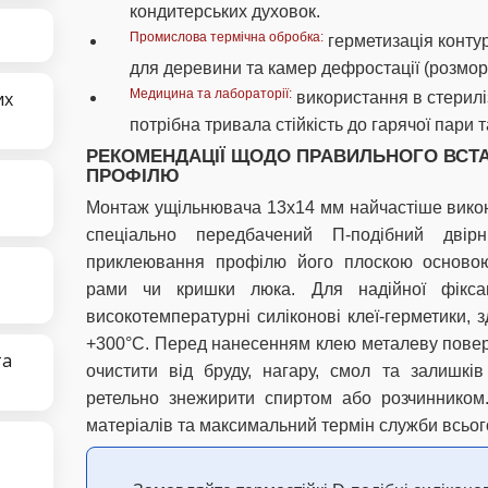
кондитерських духовок.
Промислова термічна обробка:
герметизація конту
для деревини та камер дефростації (розмо
Медицина та лабораторії:
их
використання в стерилі
потрібна тривала стійкість до гарячої пари т
РЕКОМЕНДАЦІЇ ЩОДО ПРАВИЛЬНОГО ВСТ
ПРОФІЛЮ
Монтаж ущільнювача 13х14 мм найчастіше вико
спеціально передбачений П-подібний дві
приклеювання профілю його плоскою основою
рами чи кришки люка. Для надійної фіксаці
високотемпературні силіконові клеї-герметики, 
+300°C. Перед нанесенням клею металеву повер
та
очистити від бруду, нагару, смол та залишків
ретельно знежирити спиртом або розчинником
матеріалів та максимальний термін служби всього