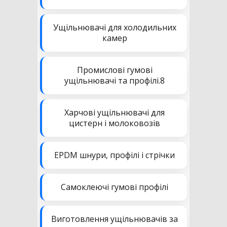
Ущільнювачі для холодильних
камер
Промислові гумові
ущільнювачі та профілі.8
Харчові ущільнювачі для
цистерн і молоковозів
EPDM шнури, профілі і стрічки
Самоклеючі гумові профілі
Виготовлення ущільнювачів за