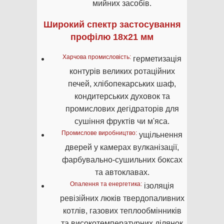
мийних засобів.
Широкий спектр застосування
профілю 18х21 мм
Харчова промисловість:
герметизація
контурів великих ротаційних
печей, хлібопекарських шаф,
кондитерських духовок та
промислових дегідраторів для
сушіння фруктів чи м'яса.
Промислове виробництво:
ущільнення
дверей у камерах вулканізації,
фарбувально-сушильних боксах
та автоклавах.
Опалення та енергетика:
ізоляція
ревізійних люків твердопаливних
котлів, газових теплообмінників
та високотемпературних ділянок