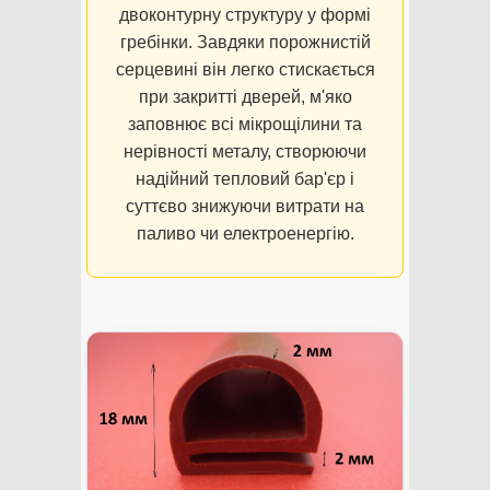
двоконтурну структуру у формі
гребінки. Завдяки порожнистій
серцевині він легко стискається
при закритті дверей, м'яко
заповнює всі мікрощілини та
нерівності металу, створюючи
надійний тепловий бар'єр і
суттєво знижуючи витрати на
паливо чи електроенергію.