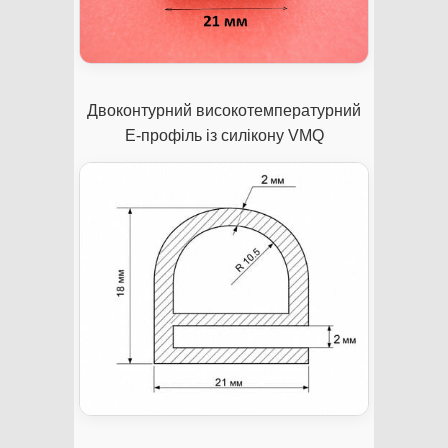
Двоконтурний високотемпературний
Е-профіль із силікону VMQ