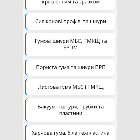
кресленням та зразком
Силіконові профілі та шнури
Гумові шнури МБС, ТМКЩ та
EPDM
Пориста гума та шнури ПРП
Листова гума МБС і ТМКЩ
Вакуумні шнури, трубки та
пластини
Харчова гума, біла техпластина