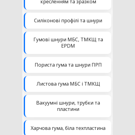
кресленням та зразком
Силіконові профілі та шнури
Гумові шнури МБС, ТМКЩ та
EPDM
Пориста гума та шнури ПРП
Листова гума МБС і ТМКЩ
Вакуумні шнури, трубки та
пластини
Харчова гума, біла техпластина