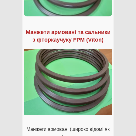
Манжети армовані та сальники
з фторкаучуку FPM (Viton)
Манжети армовані (широко відомі як