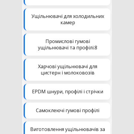
Ущільнювачі для холодильних
камер
Промислові гумові
ущільнювачі та профілі.8
Харчові ущільнювачі для
цистерн і молоковозів
EPDM шнури, профілі і стрічки
Самоклеючі гумові профілі
Виготовлення ущільнювачів за