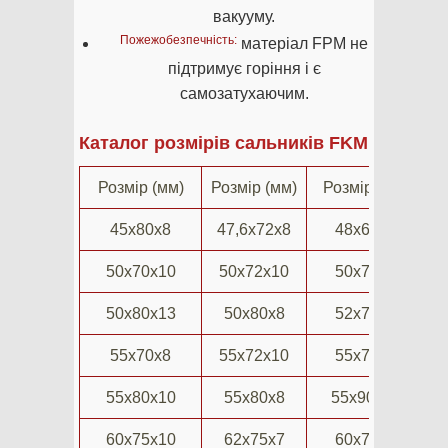
вакууму.
Пожежобезпечність:
матеріал FPM не
підтримує горіння і є
самозатухаючим.
Каталог розмірів сальників FKM (фторка
Розмір (мм)
Розмір (мм)
Розмір (мм)
45х80х8
47,6х72х8
48х62х8
50х70х10
50х72х10
50х72х7
5
50х80х13
50х80х8
52х72х7
55х70х8
55х72х10
55х72х7
55х80х10
55х80х8
55х90х10
60х75х10
62х75х7
60х75х8