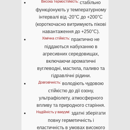
Висока термостійкість:
стабільно
функціонують у температурному
інтервалі від -20°C до +200°C
(короткочасно витримують пікові
навантаження до +250°C).
Хімічна стійкість:
практично не
піддаються набуханню в
агресивних середовищах,
включаючи ароматичні
вуглеводні, мастила, паливо та
гідравлічні рідини.
Довговічність:
володіють чудовою
стійкістю до дії озону,
ультрафіолету, атмосферного
впливу та природного старіння.
Надійність у вакуумі:
здатні зберігати
повну герметичність і
еластичність в умовах високого