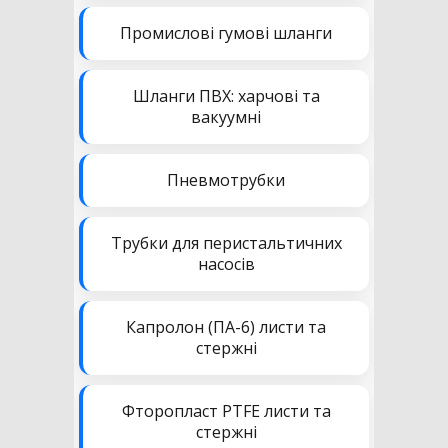
Промислові гумові шланги
Шланги ПВХ: харчові та
вакуумні
Пневмотрубки
Трубки для перистальтичних
насосів
Капролон (ПА-6) листи та
стержні
Фторопласт PTFE листи та
стержні