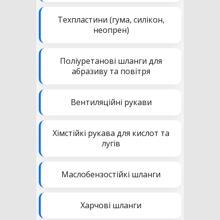
Техпластини (гума, силікон,
неопрен)
Поліуретанові шланги для
абразиву та повітря
Вентиляційні рукави
Хімстійкі рукава для кислот та
лугів
Маслобензостійкі шланги
Харчові шланги