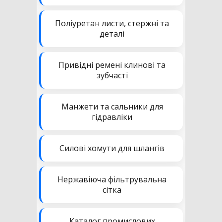
Поліуретан листи, стержні та
деталі
Привідні ремені клинові та
зубчасті
Манжети та сальники для
гідравліки
Силові хомути для шлангів
Нержавіюча фільтрувальна
сітка
Каталог промислових