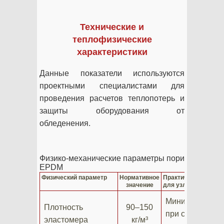
Технические и
теплофизические
характеристики
Данные показатели используются
проектными специалистами для
проведения расчетов теплопотерь и
защиты оборудования от
обледенения.
Физико-механические параметры пористой трубк
EPDM
Физический параметр
Нормативное
Практическая польз
значение
для узла
Минимальный 
Плотность
90–150
при сохранени
эластомера
кг/м³