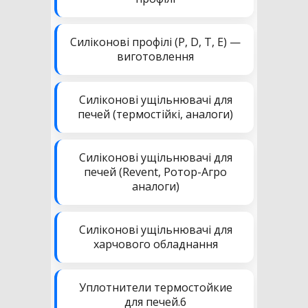
Силіконові профілі (P, D, T, E) —
виготовлення
Силіконові ущільнювачі для
печей (термостійкі, аналоги)
Силіконові ущільнювачі для
печей (Revent, Ротор-Агро
аналоги)
Силіконові ущільнювачі для
харчового обладнання
Уплотнители термостойкие
для печей.6