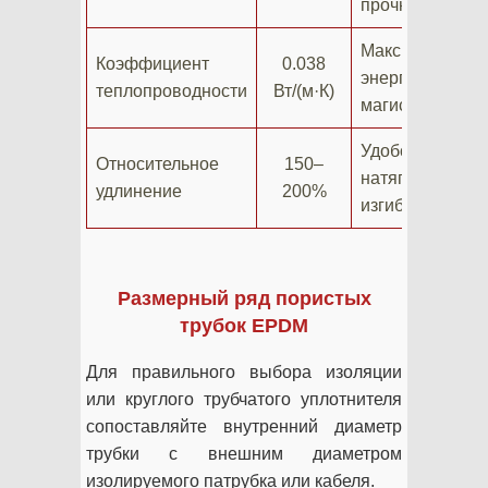
прочности
Максимальное
Коэффициент
0.038
энергосбереже
теплопроводности
Вт/(м·К)
магистралей
Удобство
Относительное
150–
натягивания на
удлинение
200%
изгибы и фитин
Размерный ряд пористых
трубок EPDM
Для правильного выбора изоляции
или круглого трубчатого уплотнителя
сопоставляйте внутренний диаметр
трубки с внешним диаметром
изолируемого патрубка или кабеля.