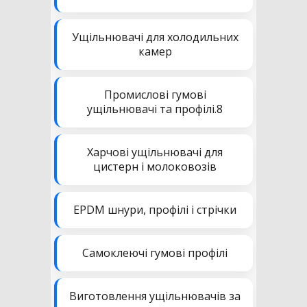
Ущільнювачі для холодильних
камер
Промислові гумові
ущільнювачі та профілі.8
Харчові ущільнювачі для
цистерн і молоковозів
EPDM шнури, профілі і стрічки
Самоклеючі гумові профілі
Виготовлення ущільнювачів за