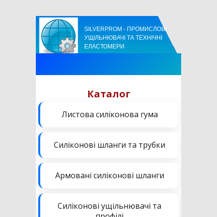
SILVERPROM - ПРОМИСЛОВІ
УЩІЛЬНЮВАЧІ ТА ТЕХНІЧНІ
ЕЛАСТОМЕРИ
Каталог
Листова силіконова гума
Силіконові шланги та трубки
Армовані силіконові шланги
Силіконові ущільнювачі та
профілі