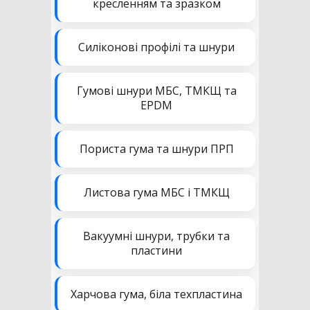
кресленням та зразком
Силіконові профілі та шнури
Гумові шнури МБС, ТМКЩ та
EPDM
Пориста гума та шнури ПРП
Листова гума МБС і ТМКЩ
Вакуумні шнури, трубки та
пластини
Харчова гума, біла техпластина