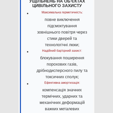
УЩІЛЬНЕНЬ НА ОБ'ЄКТАХ
ЦИВІЛЬНОГО ЗАХИСТУ
Максимальна герметичність:
повне виключення
підсмоктування
зовнішнього повітря через
стики дверей та
технологічні люки;
Надійний бар'єрний захист:
блокування поширення
порохових газів,
дрібнодисперсного пилу та
токсичних сполук;
Ефективна амортизація:
компенсація значних
термічних, ударних та
механічних деформацій
важких металевих