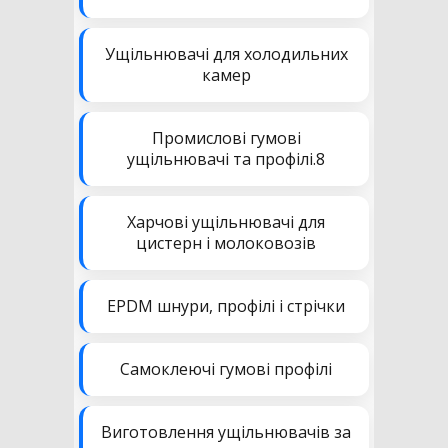
Ущільнювачі для холодильних
камер
Промислові гумові
ущільнювачі та профілі.8
Харчові ущільнювачі для
цистерн і молоковозів
EPDM шнури, профілі і стрічки
Самоклеючі гумові профілі
Виготовлення ущільнювачів за