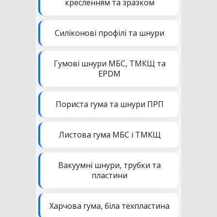
кресленням та зразком
Силіконові профілі та шнури
Гумові шнури МБС, ТМКЩ та
EPDM
Пориста гума та шнури ПРП
Листова гума МБС і ТМКЩ
Вакуумні шнури, трубки та
пластини
Харчова гума, біла техпластина