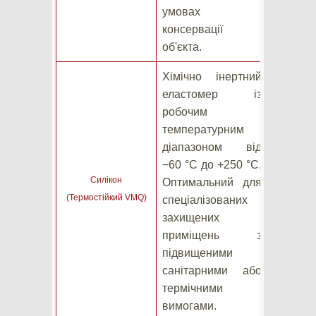
умовах
консервації
об'єкта.
Хімічно інертний
еластомер із
робочим
температурним
діапазоном від
−60 °C до +250 °C.
Силікон
Оптимальний для
(Термостійкий VMQ)
спеціалізованих
захищених
приміщень з
підвищеними
санітарними або
термічними
вимогами.