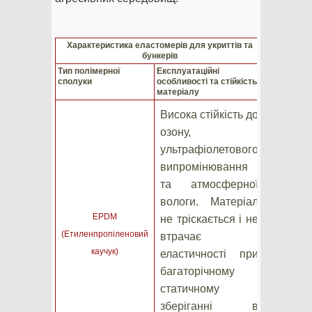
Характеристика еластомерів для укриттів та
бункерів
Тип полімерної
Експлуатаційні
сполуки
особливості та стійкість
матеріалу
Висока стійкість до
озону,
ультрафіолетового
випромінювання
та атмосферної
вологи. Матеріал
EPDM
не тріскається і не
(Етиленпропіленовий
втрачає
каучук)
еластичності при
багаторічному
статичному
зберіганні в